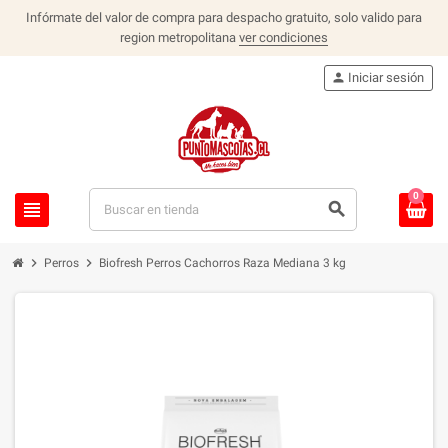
Infórmate del valor de compra para despacho gratuito, solo valido para
region metropolitana
ver condiciones
person
Iniciar sesión
0
view_headline
search
chevron_right
chevron_right
Perros
Biofresh Perros Cachorros Raza Mediana 3 kg