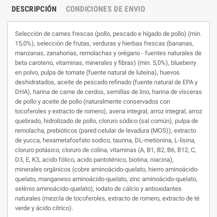
DESCRIPCIÓN
CONDICIONES DE ENVIO
Selección de carnes frescas (pollo, pescado e hígado de pollo) (min.
15,0%), selección de frutas, verduras y hierbas frescas (bananas,
manzanas, zanahorias, remolachas y orégano - fuentes naturales de
beta caroteno, vitaminas, minerales y fibras) (min. 5,0%), blueberry
en polvo, pulpa de tomate (fuente natural de luteína), huevos
deshidratados, aceite de pescado refinado (fuente natural de EPA y
DHA), harina de carne de cerdos, semillas de lino, harina de vísceras
de pollo y aceite de pollo (naturalmente conservados con
tocoferoles y extracto de romero), avena integral, arroz integral, arroz
quebrado, hidrolizado de pollo, cloruro sódico (sal común), pulpa de
remolacha, prebióticos (pared celular de levadura (MOS)), extracto
de yucca, hexametafosfato sodico, taurina, DL-metionina, L-lisina,
cloruro potásico, cloruro de colina, vitaminas (A, B1, B2, B6, B12, C,
D3, E, K3, acido fólico, acido pantoténico, biotina, niacina),
minerales orgânicos (cobre aminoácido-quelato, hierro aminoácido-
quelato, manganeso aminoácido-quelato, zinc aminoácido-quelato,
selênio aminoácido-quelato), iodato de cálcio y antioxidantes
naturales (mezcla de tocoferoles, extracto de romero, extracto de té
verde y ácido cítrico).