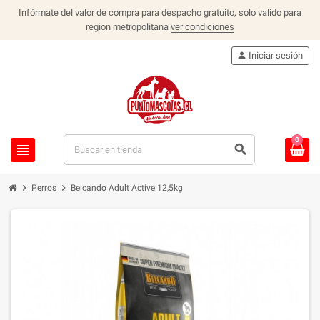
Infórmate del valor de compra para despacho gratuito, solo valido para
region metropolitana
ver condiciones
person
Iniciar sesión
0
view_headline
search
chevron_right
chevron_right
Perros
Belcando Adult Active 12,5kg