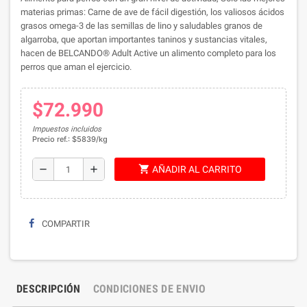
materias primas: Carne de ave de fácil digestión, los valiosos ácidos
grasos omega-3 de las semillas de lino y saludables granos de
algarroba, que aportan importantes taninos y sustancias vitales,
hacen de BELCANDO® Adult Active un alimento completo para los
perros que aman el ejercicio.
$72.990
Impuestos incluidos
Precio ref.: $5839/kg
shopping_cart
remove
add
AÑADIR AL CARRITO
COMPARTIR
DESCRIPCIÓN
CONDICIONES DE ENVIO