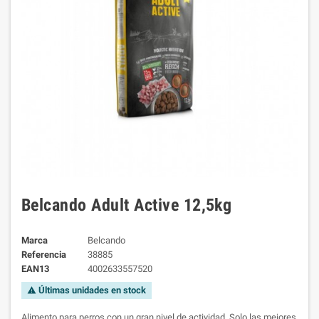
Belcando Adult Active 12,5kg
Marca
Belcando
Referencia
38885
EAN13
4002633557520
Últimas unidades en stock
warning
Alimento para perros con un gran nivel de actividad, Solo las mejores