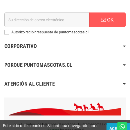
OK
Autorizo recibir respuesta de puntomascotas.cl
CORPORATIVO
PORQUE PUNTOMASCOTAS.CL
ATENCIÓN AL CLIENTE
2024 - Todos Los Derechos Reservados - Puntomascotas.cl V2.0
Este sitio utiliza cookies. Si continúa navegando por el
ACEPTAR
-
Hosting
by tecnoinver.cl