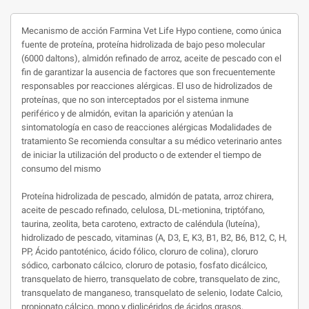
Mecanismo de acción Farmina Vet Life Hypo contiene, como única
fuente de proteína, proteína hidrolizada de bajo peso molecular
(6000 daltons), almidón refinado de arroz, aceite de pescado con el
fin de garantizar la ausencia de factores que son frecuentemente
responsables por reacciones alérgicas. El uso de hidrolizados de
proteínas, que no son interceptados por el sistema inmune
periférico y de almidón, evitan la aparición y atenúan la
sintomatología en caso de reacciones alérgicas Modalidades de
tratamiento Se recomienda consultar a su médico veterinario antes
de iniciar la utilización del producto o de extender el tiempo de
consumo del mismo
Proteína hidrolizada de pescado, almidón de patata, arroz chirera,
aceite de pescado refinado, celulosa, DL-metionina, triptófano,
taurina, zeolita, beta caroteno, extracto de caléndula (luteína),
hidrolizado de pescado, vitaminas (A, D3, E, K3, B1, B2, B6, B12, C, H,
PP, Ácido pantoténico, ácido fólico, cloruro de colina), cloruro
sódico, carbonato cálcico, cloruro de potasio, fosfato dicálcico,
transquelato de hierro, transquelato de cobre, transquelato de zinc,
transquelato de manganeso, transquelato de selenio, Iodate Calcio,
propionato cálcico, mono y diglicéridos de ácidos grasos,