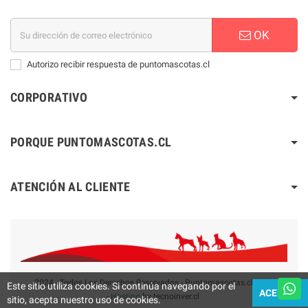
OK
Autorizo recibir respuesta de puntomascotas.cl
CORPORATIVO
PORQUE PUNTOMASCOTAS.CL
ATENCIÓN AL CLIENTE
2024 - Todos Los Derechos Reservados - Puntomascotas.cl V2.0
Este sitio utiliza cookies. Si continúa navegando por el
ACEPTAR
-
Hosting
by tecnoinver.cl
sitio, acepta nuestro uso de cookies.