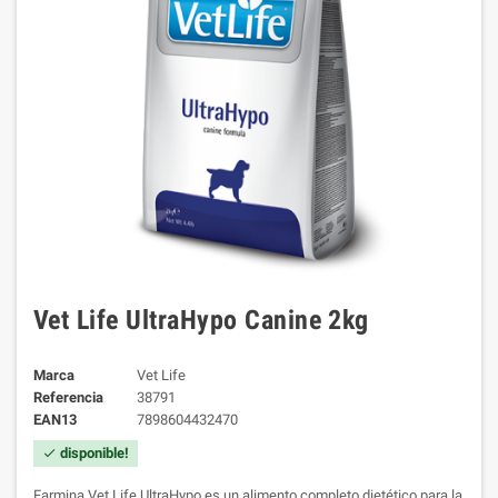
Vet Life UltraHypo Canine 2kg
Marca
Vet Life
Referencia
38791
EAN13
7898604432470
disponible!
check
Farmina Vet Life UltraHypo es un alimento completo dietético para la