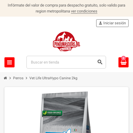
Infórmate del valor de compra para despacho gratuito, solo valido para
region metropolitana
ver condiciones
person
Iniciar sesión
0
view_headline
search
chevron_right
chevron_right
Perros
Vet Life UltraHypo Canine 2kg