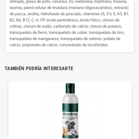
refinado, grasa de pollo, celulosa, DL-metionina, triptófano, tirosina,
taurina, pared celular de levadura (manano-oligosacáridos), extracto
de yucca, zeolita, hidrolizado de pescado, vitaminas (A, D3, E, K3, B1,
B2, B6, B12, C, H, PP, ácido pantoténico, ácido fólico, cloruro de
colina), cloruro de sodio, carbonato de calcio, cloruro de potasio,
transquelato de fierro, transquelato de cobre, transquelato de zinc,
transquelato de manganeso, transquelato de selenio, yodato de
calcio, propionato de calcio, concentrado de tocoferoles.
TAMBIÉN PODRÍA INTERESARTE