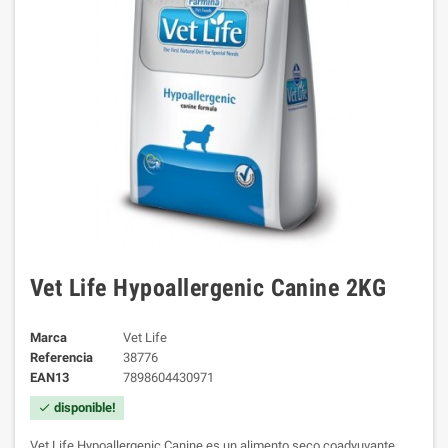
Vet Life Hypoallergenic Canine 2KG
Marca
Vet Life
Referencia
38776
EAN13
7898604430971
disponible!
check
Vet Life Hypoallergenic Canine es un alimento seco coadyuvante