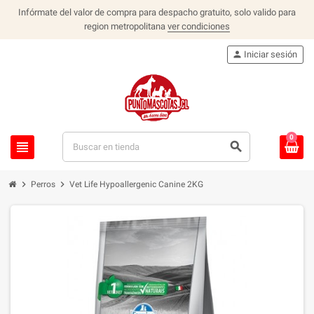
Infórmate del valor de compra para despacho gratuito, solo valido para
region metropolitana
ver condiciones
person
Iniciar sesión
0
view_headline
search
chevron_right
chevron_right
Perros
Vet Life Hypoallergenic Canine 2KG