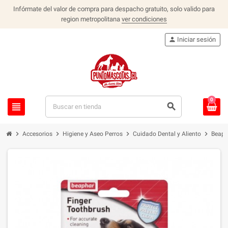
Infórmate del valor de compra para despacho gratuito, solo valido para
region metropolitana
ver condiciones
person
Iniciar sesión
0
view_headline
search
chevron_right
chevron_right
chevron_right
chevron_right
Accesorios
Higiene y Aseo Perros
Cuidado Dental y Aliento
Beaph