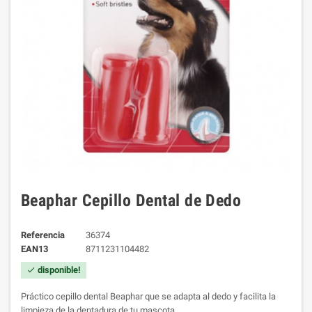
Beaphar Cepillo Dental de Dedo
Referencia
36374
EAN13
8711231104482
disponible!
check
Práctico cepillo dental Beaphar que se adapta al dedo y facilita la
limpieza de la dentadura de tu mascota