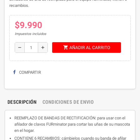
recambios.
$9.990
Impuestos incluidos
shopping_cart
remove
add
AÑADIR AL CARRITO
COMPARTIR
DESCRIPCIÓN
CONDICIONES DE ENVIO
REEMPLAZO DE BANDAS DE RECTIFICACIÓN: para usar con el
afilador de clavos FURminator para cortar las uñas de su mascota
en el hogar.
CONTIENE 6 RECAMBIOS: cámbielos cuando su banda de afilar