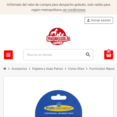
Infórmate del valor de compra para despacho gratuito, solo valido para
region metropolitana
ver condiciones
person
Iniciar sesión
0
view_headline
search
chevron_right
chevron_right
chevron_right
chevron_right
Accesorios
Higiene y Aseo Perros
Corta Uñas
Furminator Repues