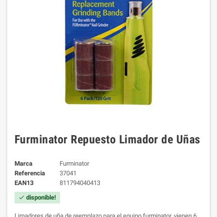
Furminator Repuesto Limador de Uñas
Marca
Furminator
Referencia
37041
EAN13
811794040413
disponible!
check
Limadores de uña de reemplazo para el equipo furminator, vienen 6