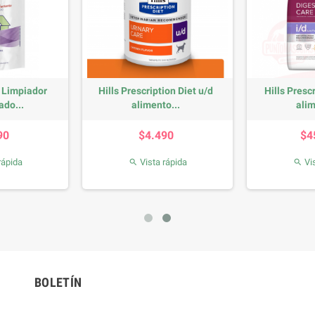
 Limpiador
Hills Prescription Diet u/d
Hills Prescr
ado...
alimento...
alim
recio
Precio
90
$4.490
$4
rápida
Vista rápida
Vis


BOLETÍN