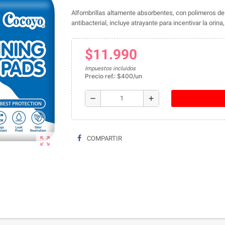
Alfombrillas altamente absorbentes, con polimeros de 
antibacterial, incluye atrayante para incentivar la ori
$11.990
Impuestos incluidos
Precio ref.: $400/un
remove
add
zoom_out_map
COMPARTIR