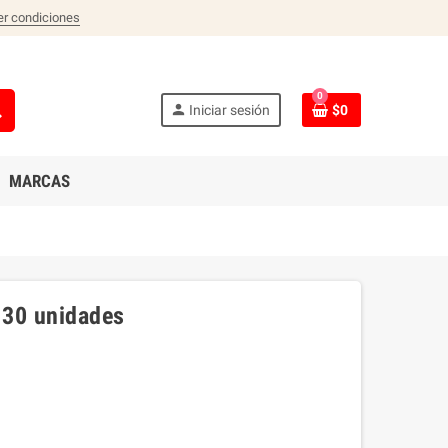
er condiciones
0
ch
person
Iniciar sesión
$0
MARCAS
 30 unidades