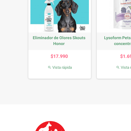
rro Meal
Eliminador de Olores Skouts
Lysoform Pets
Honor
concentr
io
Precio
P
$17.990
$1.6
da
Vista rápida
Vista 

