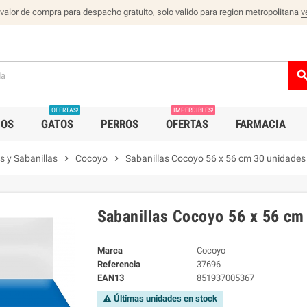
 valor de compra para despacho gratuito, solo valido para region metropolitana
v
sear
OFERTAS!
IMPERDIBLES!
IOS
GATOS
PERROS
OFERTAS
FARMACIA
s y Sabanillas
chevron_right
Cocoyo
chevron_right
Sabanillas Cocoyo 56 x 56 cm 30 unidades
Sabanillas Cocoyo 56 x 56 cm
Marca
Cocoyo
Referencia
37696
EAN13
851937005367
Últimas unidades en stock
warning