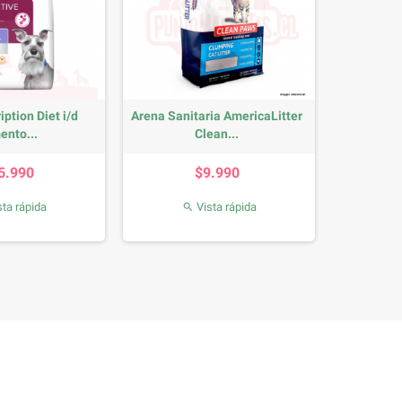
iption Diet i/d
Arena Sanitaria AmericaLitter
ento...
Clean...
Precio
Precio
5.990
$9.990
ta rápida
Vista rápida
