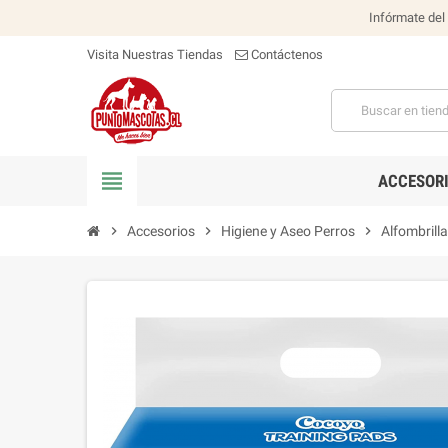
Infórmate del
Visita Nuestras Tiendas
Contáctenos
view_headline
ACCESOR
chevron_right
Accesorios
chevron_right
Higiene y Aseo Perros
chevron_right
Alfombrilla