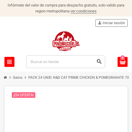
Infórmate del valor de compra para despacho gratuito, solo valido para
region metropolitana
ver condiciones
person
Iniciar sesión
0
view_headline
search
chevron_right
chevron_right
Gatos
PACK 24 UNID. N&D CAT PRIME CHICKEN & POMEGRANATE 70G
¡EN OFERTA!