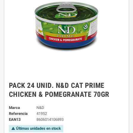
PACK 24 UNID. N&D CAT PRIME
CHICKEN & POMEGRANATE 70GR
Marca
N&D
Referencia
41952
EAN13
8606014106893
Últimas unidades en stock
warning