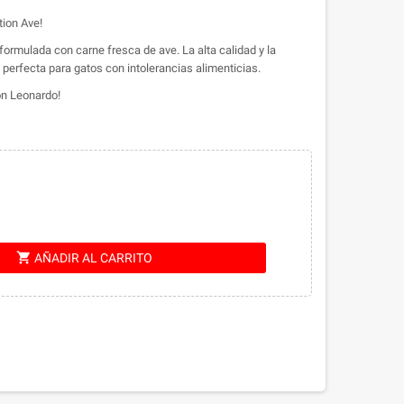
tion Ave!
rmulada con carne fresca de ave. La alta calidad y la
perfecta para gatos con intolerancias alimenticias.
con Leonardo!
shopping_cart
AÑADIR AL CARRITO