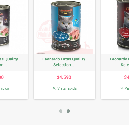
as Quality
Leonardo Latas Quality
Leonardo 
n...
Selection...
Sele
recio
Precio
90
$4.590
$
rápida
Vista rápida
Vis

