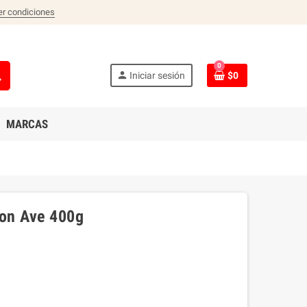
er condiciones
0
ch
person
Iniciar sesión
$0
MARCAS
ion Ave 400g