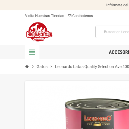
Infórmate del
Visita Nuestras Tiendas
Contáctenos
view_headline
ACCESOR
chevron_right
Gatos
chevron_right
Leonardo Latas Quality Selection Ave 40