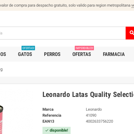
 valor de compra para despacho gratuito, solo valido para region metropolitana
v
sear
OFERTAS!
IMPERDIBLES!
IOS
GATOS
PERROS
OFERTAS
FARMACIA
0g
Leonardo Latas Quality Select
Marca
Leonardo
Referencia
41090
EAN13
4002633756220
disponible!
check