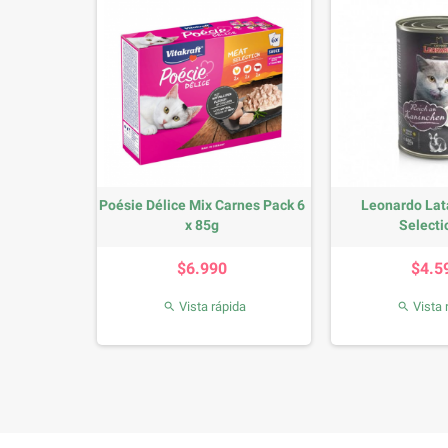
Pollo y
Poésie Délice Mix Carnes Pack 6
Leonardo Lat
grs
x 85g
Selectio
io
Precio
P
$6.990
$4.5
da
Vista rápida
Vista 

