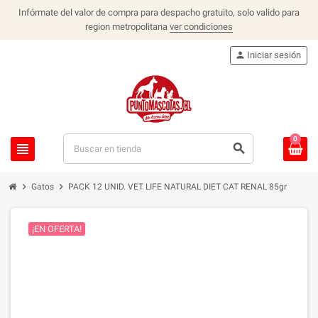
Infórmate del valor de compra para despacho gratuito, solo valido para
region metropolitana
ver condiciones
person
Iniciar sesión
0
view_headline
search
chevron_right
chevron_right
Gatos
PACK 12 UNID. VET LIFE NATURAL DIET CAT RENAL 85gr
¡EN OFERTA!