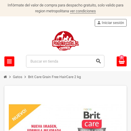
Infórmate del valor de compra para despacho gratuito, solo valido para
region metropolitana
ver condiciones
person
Iniciar sesión
0
view_headline
search
chevron_right
chevron_right
Gatos
Brit Care Grain Free HairCare 2 kg