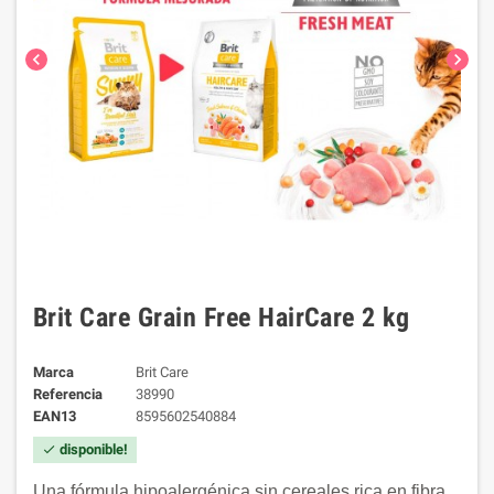
chevron_left
chevron_right
Brit Care Grain Free HairCare 2 kg
Marca
Brit Care
Referencia
38990
EAN13
8595602540884
disponible!
check
Una fórmula hipoalergénica sin cereales rica en fibra