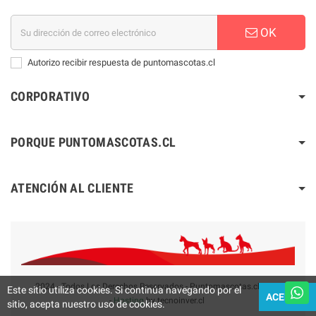
OK
Autorizo recibir respuesta de puntomascotas.cl
CORPORATIVO
PORQUE PUNTOMASCOTAS.CL
ATENCIÓN AL CLIENTE
2024 - Todos Los Derechos Reservados - Puntomascotas.cl V2.0
Este sitio utiliza cookies. Si continúa navegando por el
ACEPTAR
-
Hosting
by tecnoinver.cl
sitio, acepta nuestro uso de cookies.