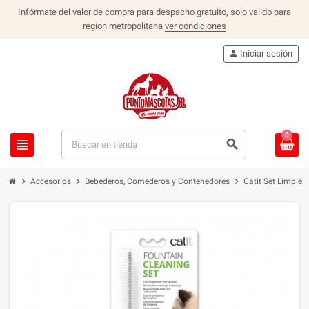
Infórmate del valor de compra para despacho gratuito, solo valido para
region metropolitana
ver condiciones
person
Iniciar sesión
0
view_headline
search
chevron_right
chevron_right
chevron_right
Accesorios
Bebederos, Comederos y Contenedores
Catit Set Limpie