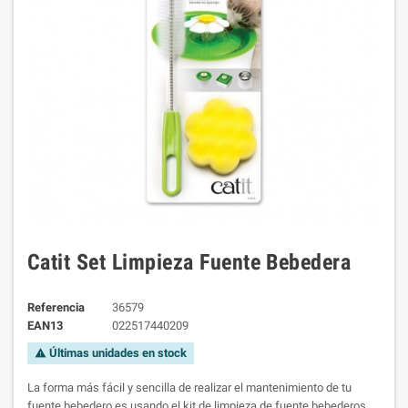
Catit Set Limpieza Fuente Bebedera
Referencia
36579
EAN13
022517440209
Últimas unidades en stock
warning
La forma más fácil y sencilla de realizar el mantenimiento de tu
fuente bebedero es usando el kit de limpieza de fuente bebederos