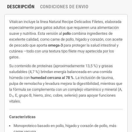
DESCRIPCIÓN
CONDICIONES DE ENVIO
Vitalcan incluye la línea Natural Recipe Delicados Filetes, elaborada
especialmente para gatos adultos que requieren una alimentación
suave y nutritiva. Esta versión al
pollo
combina ingredientes de
excelente calidad, como carne de pollo, hígado y corazón, con aceite
de pescado que aporta
omega‑3
para proteger la salud intestinal y
cutánea —todo con una textura tipo filete muy apetecida por los
gatos.
Su contenido de proteínas (aproximadamente 13,5
%) y grasas
saludables (4,7
%) brindan energía balanceada en una comida
húmeda con
humedad cercana al 78
%
. La inclusión de taurina,
pulpa de remolacha y levadura mejora la digestibilidad, mientras que
la fórmula se complementa con un complejo vitamínico y mineral (A,
D₃, E, grupo B, hierro, zinc, cobre, selenio) para apoyar funciones
vitales.
Características
Monoproteico basado en pollo, hígado y corazón de pollo, más
carne vacuna.