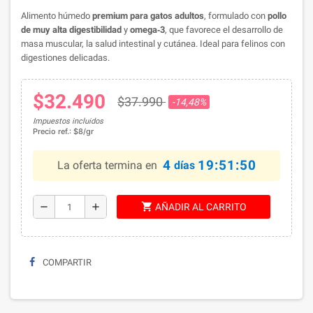
Alimento húmedo
premium para gatos adultos
, formulado con
pollo
de muy alta digestibilidad
y
omega‑3
, que favorece el desarrollo de
masa muscular, la salud intestinal y cutánea. Ideal para felinos con
digestiones delicadas.
$32.490
$37.990
-14,48%
Impuestos incluidos
Precio ref.: $8/gr
4
19:51:50
La oferta termina en
días
shopping_cart
remove
add
AÑADIR AL CARRITO
COMPARTIR