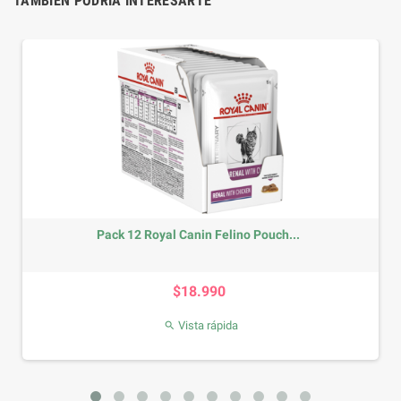
TAMBIÉN PODRÍA INTERESARTE
anin Felino Pouch...
Royal Canin Weight C
Precio
P
18.990
$2.2
sta rápida
Vista r
