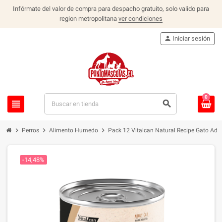
Infórmate del valor de compra para despacho gratuito, solo valido para
region metropolitana
ver condiciones
person
Iniciar sesión
0
view_headline
search
chevron_right
chevron_right
chevron_right
Perros
Alimento Humedo
Pack 12 Vitalcan Natural Recipe Gato Adult
-14,48%