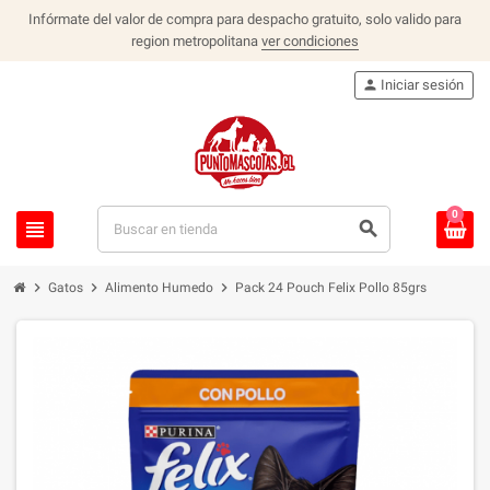
Infórmate del valor de compra para despacho gratuito, solo valido para
region metropolitana
ver condiciones
person
Iniciar sesión
0
view_headline
search
chevron_right
chevron_right
chevron_right
Gatos
Alimento Humedo
Pack 24 Pouch Felix Pollo 85grs