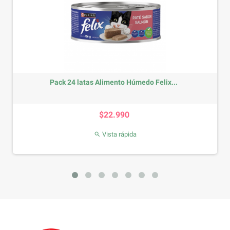
ck 24 latas Alimento Húmedo Felix...
Pack 1
Precio
$22.990
Vista rápida
