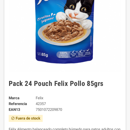
Pack 24 Pouch Felix Pollo 85grs
Marca
Felix
Referencia
42357
EAN13
7501072209870
Fuera de stock
block
Félix Alimento balanceado completo húmedo para gatos adultos con