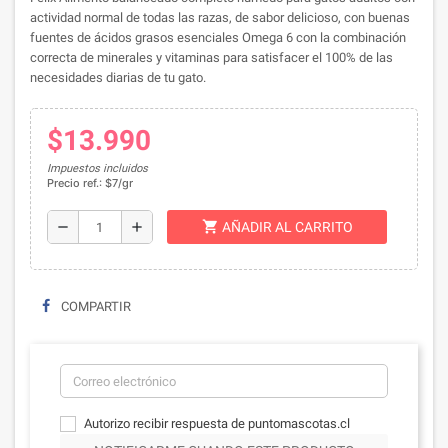
actividad normal de todas las razas, de sabor delicioso, con buenas
fuentes de ácidos grasos esenciales Omega 6 con la combinación
correcta de minerales y vitaminas para satisfacer el 100% de las
necesidades diarias de tu gato.
$13.990
Impuestos incluidos
Precio ref.: $7/gr
shopping_cart
remove
add
AÑADIR AL CARRITO
COMPARTIR
Autorizo recibir respuesta de puntomascotas.cl