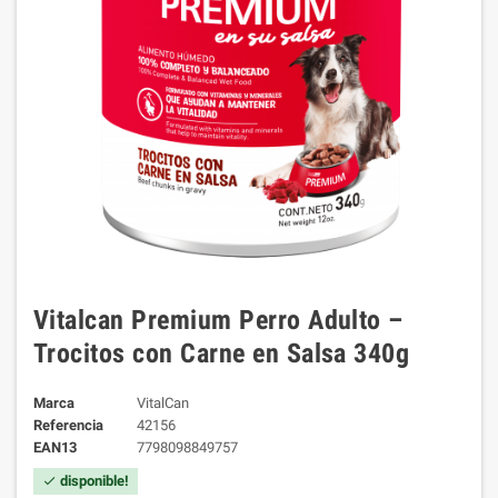
Vitalcan Premium Perro Adulto –
Trocitos con Carne en Salsa 340g
Marca
VitalCan
Referencia
42156
EAN13
7798098849757
disponible!
check