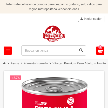
Infórmate del valor de compra para despacho gratuito, solo valido para
region metropolitana
ver condiciones
person
Iniciar sesión
0
view_headline
search
chevron_right
chevron_right
chevron_right
Perros
Alimento Humedo
Vitalcan Premium Perro Adulto – Trocitos
-13,7%