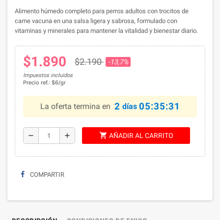
Alimento húmedo completo para perros adultos con trocitos de
carne vacuna en una salsa ligera y sabrosa, formulado con
vitaminas y minerales para mantener la vitalidad y bienestar diario.
$1.890
$2.190
-13,7%
Impuestos incluidos
Precio ref.: $6/gr
2
05:35:30
La oferta termina en
días
shopping_cart
remove
add
AÑADIR AL CARRITO
COMPARTIR