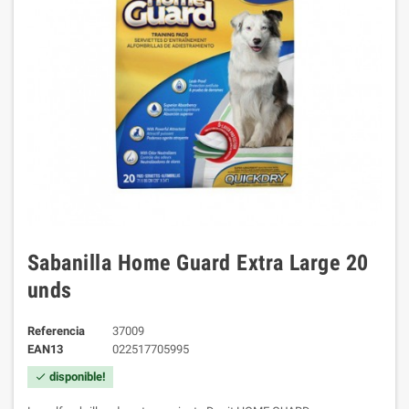
Sabanilla Home Guard Extra Large 20
unds
Referencia
37009
EAN13
022517705995
disponible!
check