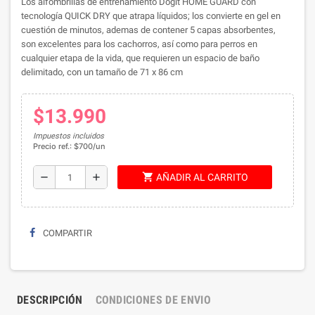
Los alfombrillas de entrenamiento Dogit HOME GUARD con
tecnología QUICK DRY que atrapa líquidos; los convierte en gel en
cuestión de minutos, ademas de contener 5 capas absorbentes,
son excelentes para los cachorros, así como para perros en
cualquier etapa de la vida, que requieren un espacio de baño
delimitado, con un tamaño de
71 x 86 cm
$13.990
Impuestos incluidos
Precio ref.: $700/un
shopping_cart
remove
add
AÑADIR AL CARRITO
COMPARTIR
DESCRIPCIÓN
CONDICIONES DE ENVIO