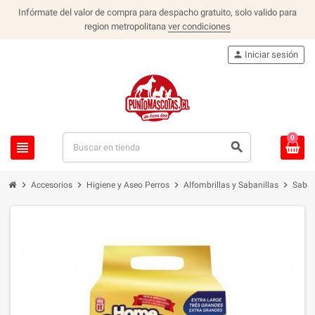
Infórmate del valor de compra para despacho gratuito, solo valido para
region metropolitana
ver condiciones
person
Iniciar sesión
0
view_headline
search
chevron_right
chevron_right
chevron_right
chevron_right
Accesorios
Higiene y Aseo Perros
Alfombrillas y Sabanillas
Saban