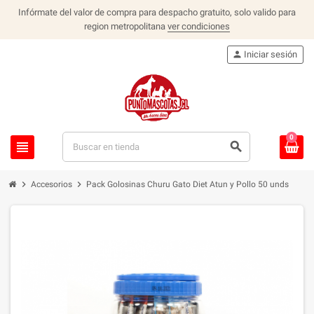
Infórmate del valor de compra para despacho gratuito, solo valido para
region metropolitana
ver condiciones
person
Iniciar sesión
0
view_headline
search
chevron_right
chevron_right
Accesorios
Pack Golosinas Churu Gato Diet Atun y Pollo 50 unds