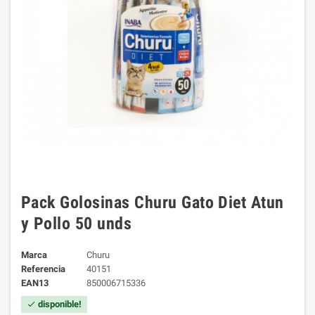
Pack Golosinas Churu Gato Diet Atun
y Pollo 50 unds
Marca
Churu
Referencia
40151
EAN13
850006715336
disponible!
check