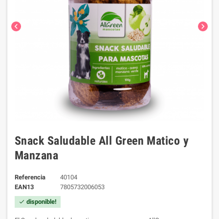
chevron_left
chevron_right
Snack Saludable All Green Matico y
Manzana
Referencia
40104
EAN13
7805732006053
disponible!
check