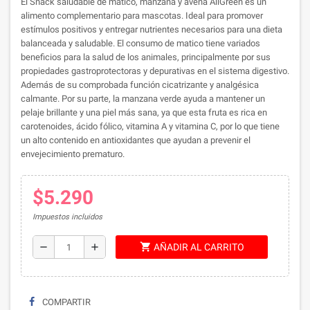
El ​Snack saludable de matico, manzana y avena AllGreen es un
alimento complementario para mascotas. Ideal para promover
estímulos positivos y entregar nutrientes necesarios para una dieta
balanceada y saludable. El consumo de matico tiene variados
beneficios para la salud de los animales, principalmente por sus
propiedades gastroprotectoras y depurativas en el sistema digestivo.
Además de su comprobada función cicatrizante y analgésica
calmante. Por su parte, la manzana verde ayuda a mantener un
pelaje brillante y una piel más sana, ya que esta fruta es rica en
carotenoides, ácido fólico, vitamina A y vitamina C, por lo que tiene
un alto contenido en antioxidantes que ayudan a prevenir el
envejecimiento prematuro.
$5.290
Impuestos incluidos
shopping_cart
remove
add
AÑADIR AL CARRITO
COMPARTIR