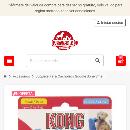
Infórmate del valor de compra para despacho gratuito, solo valido para
region metropolitana
ver condiciones
person
Iniciar sesión
0
view_headline
search
chevron_right
chevron_right
Accesorios
Juguete Para Cachorros Goodie Bone Small
¡EN OFERTA!