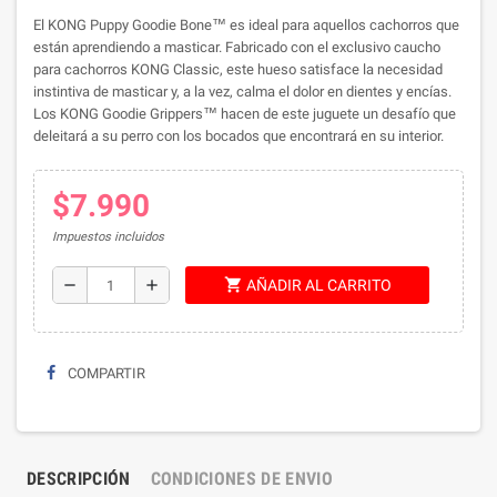
El KONG Puppy Goodie Bone™ es ideal para aquellos cachorros que
están aprendiendo a masticar. Fabricado con el exclusivo caucho
para cachorros KONG Classic, este hueso satisface la necesidad
instintiva de masticar y, a la vez, calma el dolor en dientes y encías.
Los KONG Goodie Grippers™ hacen de este juguete un desafío que
deleitará a su perro con los bocados que encontrará en su interior.
$7.990
Impuestos incluidos
shopping_cart
remove
add
AÑADIR AL CARRITO
COMPARTIR
DESCRIPCIÓN
CONDICIONES DE ENVIO