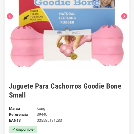
chevron_left
chevron_right
Juguete Para Cachorros Goodie Bone
Small
Marca
kong
Referencia
39440
EAN13
035585131283
disponible!
check