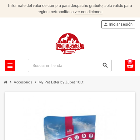
Infórmate del valor de compra para despacho gratuito, solo valido para
region metropolitana
ver condiciones
person
Iniciar sesión
0
view_headline
search
chevron_right
chevron_right
Accesorios
My Pet Litter by Zupet 10Lt