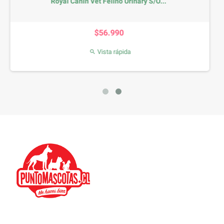
ry S/O...
Brit Animals Rabbit Adult 1.5 
Precio
$20.990
Vista rápida
