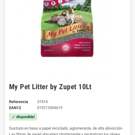
My Pet Litter by Zupet 10Lt
Referencia
37414
EAN13
019213594619
disponible!
check
Sustrato en base a papel reciclado, aglomerante, de alta absorción.
Las fibras de papel absorben rápidamente y neutralizan los olores.