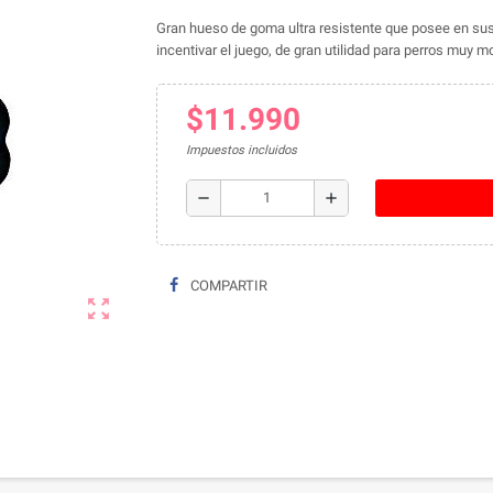
Gran hueso de goma ultra resistente que posee en su
incentivar el juego, de gran utilidad para perros muy m
$11.990
Impuestos incluidos
remove
add
COMPARTIR
zoom_out_map