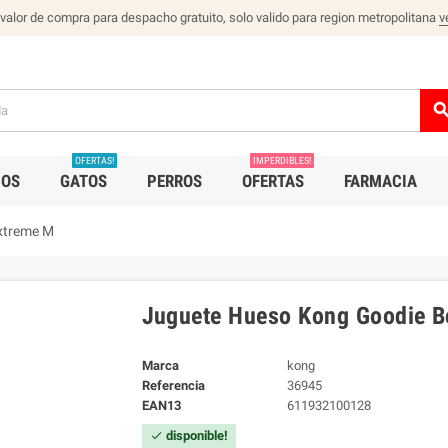
 valor de compra para despacho gratuito, solo valido para region metropolitana
v
sear
OFERTAS!
IMPERDIBLES!
IOS
GATOS
PERROS
OFERTAS
FARMACIA
xtreme M
Juguete Hueso Kong Goodie B
Marca
kong
Referencia
36945
EAN13
611932100128
disponible!
check