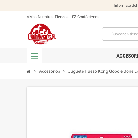
Infórmate del
Visita Nuestras Tiendas
Contáctenos
view_headline
ACCESOR
chevron_right
Accesorios
chevron_right
Juguete Hueso Kong Goodie Bone E