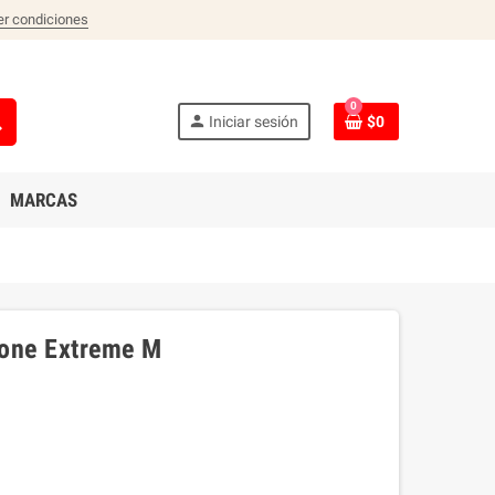
er condiciones
0
ch
person
Iniciar sesión
$0
MARCAS
one Extreme M