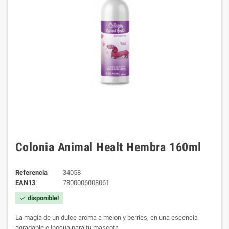
Colonia Animal Healt Hembra 160ml
Referencia
34058
EAN13
7800006008061
disponible!
check
La magia de un dulce aroma a melon y berries, en una escencia
agradable e inocua para tu mascota.