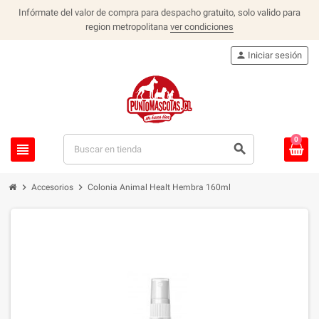
Infórmate del valor de compra para despacho gratuito, solo valido para
region metropolitana
ver condiciones
person
Iniciar sesión
0
view_headline
search
chevron_right
chevron_right
Accesorios
Colonia Animal Healt Hembra 160ml