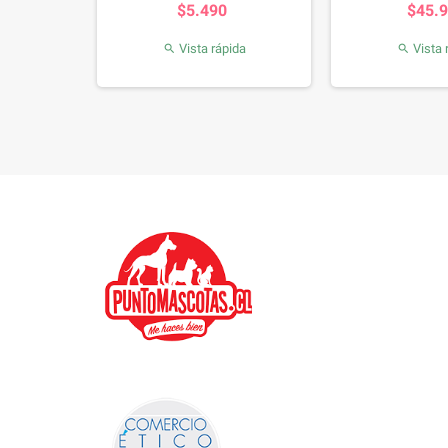
$5.490
$45.
da
Vista rápida
Vista 

