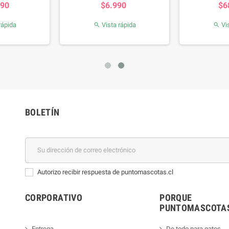
990
$6.990
$6
rápida
Vista rápida
Vis


BOLETÍN
Autorizo recibir respuesta de puntomascotas.cl
CORPORATIVO
PORQUE
PUNTOMASCOTAS
Entrega
De todo para gatos