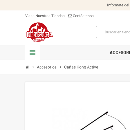
Infórmate del
Visita Nuestras Tiendas
Contáctenos
view_headline
ACCESOR
chevron_right
Accesorios
chevron_right
Cañas Kong Active