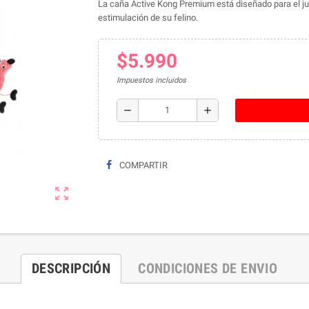
La caña Active Kong Premium está diseñado para el juego
estimulación de su felino.
$5.990
Impuestos incluidos
remove
add
COMPARTIR
zoom_out_map
DESCRIPCIÓN
CONDICIONES DE ENVIO