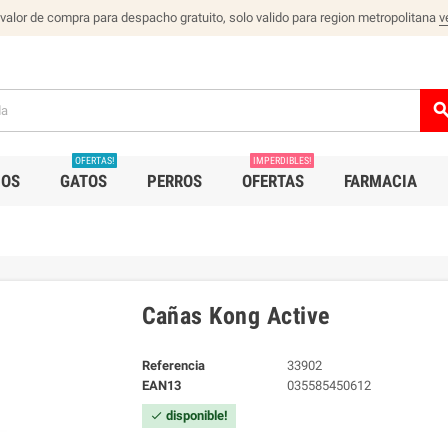
 valor de compra para despacho gratuito, solo valido para region metropolitana
v
sear
OFERTAS!
IMPERDIBLES!
IOS
GATOS
PERROS
OFERTAS
FARMACIA
Cañas Kong Active
Referencia
33902
EAN13
035585450612
disponible!
check