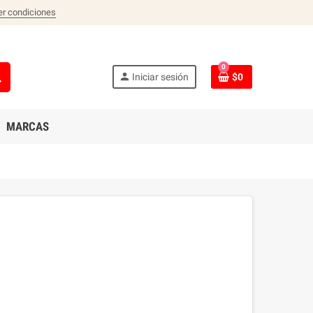
er condiciones
0
ch
person
Iniciar sesión
$0
MARCAS