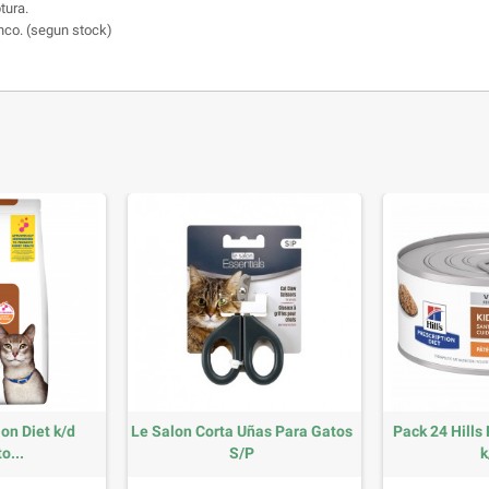
tura.
enco. (segun stock)
ion Diet k/d
Le Salon Corta Uñas Para Gatos
Pack 24 Hills 
o...
S/P
k
recio
Precio