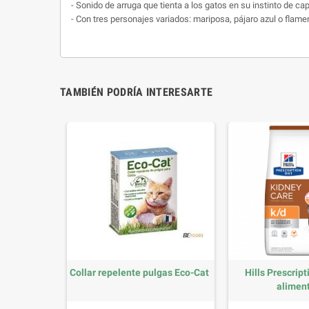
- Sonido de arruga que tienta a los gatos en su instinto de cap
- Con
tres personajes variados: mariposa, pájaro azul o flam
TAMBIÉN PODRÍA INTERESARTE
zy Gatito
Collar repelente pulgas Eco-Cat
Hills Prescript
aliment
io
Precio
P