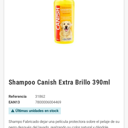
Shampoo Canish Extra Brillo 390ml
Referencia
31862
EAN13
7800006004469
Últimas unidades en stock
warning
Shampo Fabricado
dejar una película protectora sobre el pelaje de su
perro después del lavado, realzando su color natural y dándole