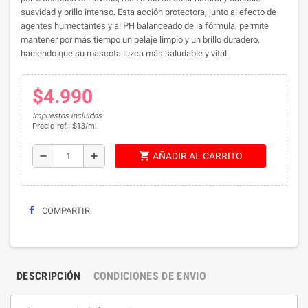
suavidad y brillo intenso. Esta acción protectora, junto al efecto de
agentes humectantes y al PH balanceado de la fórmula, permite
mantener por más tiempo un pelaje limpio y un brillo duradero,
haciendo que su mascota luzca más saludable y vital.
$4.990
Impuestos incluidos
Precio ref.: $13/ml
shopping_cart
remove
add
AÑADIR AL CARRITO
COMPARTIR
DESCRIPCIÓN
CONDICIONES DE ENVIO