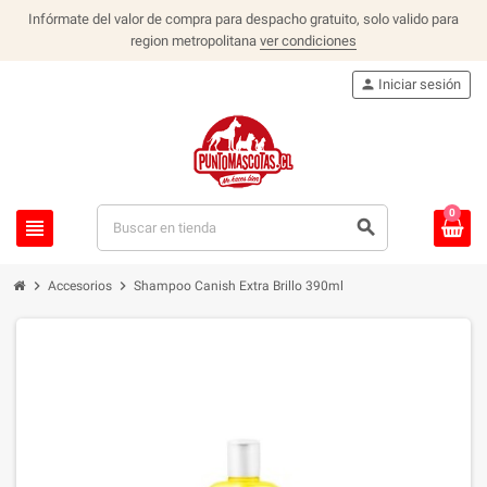
Infórmate del valor de compra para despacho gratuito, solo valido para
region metropolitana
ver condiciones
person
Iniciar sesión
0
view_headline
search
chevron_right
chevron_right
Accesorios
Shampoo Canish Extra Brillo 390ml