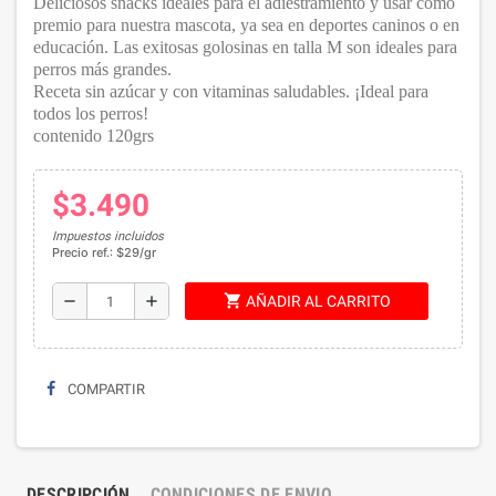
Deliciosos snacks ideales para el adiestramiento y usar como
premio para nuestra mascota, ya sea en deportes caninos o en
educación. Las exitosas golosinas en talla M son ideales para
perros más grandes.
Receta sin azúcar y con vitaminas saludables. ¡Ideal para
todos los perros!
contenido 120grs
$3.490
Impuestos incluidos
Precio ref.: $29/gr
shopping_cart
remove
add
AÑADIR AL CARRITO
COMPARTIR
DESCRIPCIÓN
CONDICIONES DE ENVIO