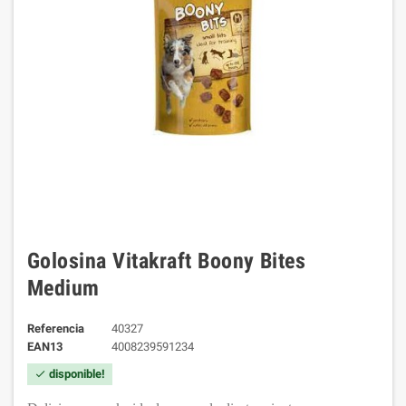
Golosina Vitakraft Boony Bites
Medium
Referencia
40327
EAN13
4008239591234
disponible!
check