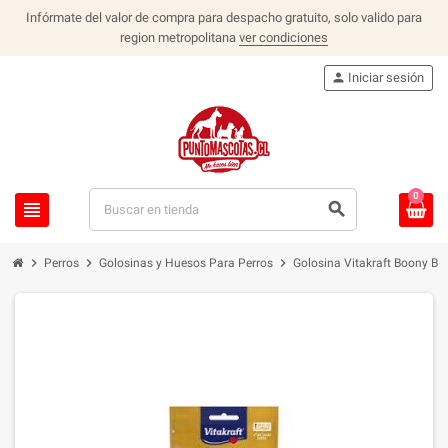
Infórmate del valor de compra para despacho gratuito, solo valido para
region metropolitana
ver condiciones
person
Iniciar sesión
0
view_headline
search
chevron_right
chevron_right
chevron_right
Perros
Golosinas y Huesos Para Perros
Golosina Vitakraft Boony Bi