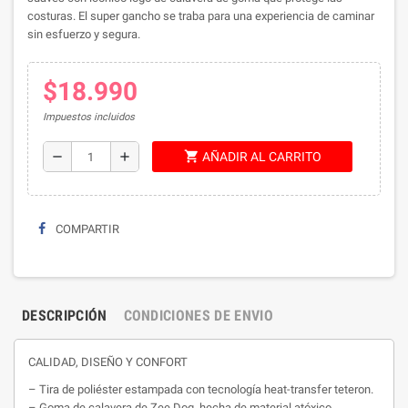
costuras. El super gancho se traba para una experiencia de caminar
sin esfuerzo y segura.
$18.990
Impuestos incluidos
shopping_cart
remove
add
AÑADIR AL CARRITO
COMPARTIR
DESCRIPCIÓN
CONDICIONES DE ENVIO
CALIDAD, DISEÑO Y CONFORT
– Tira de poliéster estampada con tecnología heat-transfer teteron.
– Goma de calavera de Zee.Dog, hecha de material atóxico.