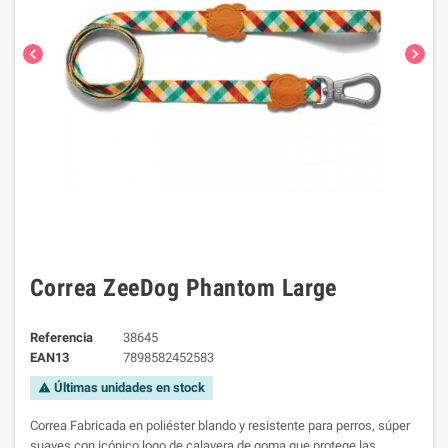
chevron_left
chevron_right
Correa ZeeDog Phantom Large
Referencia
38645
EAN13
7898582452583
Últimas unidades en stock
warning
Correa Fabricada en poliéster blando y resistente para perros, súper
suaves con icónico logo de calavera de goma que protege las