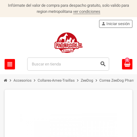
Infórmate del valor de compra para despacho gratuito, solo valido para
region metropolitana
ver condiciones
person
Iniciar sesión
0
view_headline
search
chevron_right
chevron_right
chevron_right
chevron_right
Accesorios
Collares-Arnes-Traillas
ZeeDog
Correa ZeeDog Phant