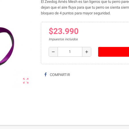
El Zeedog Arnés Mesh es tan ligeros que tu perro parec
dejan que el aire fluya para que tu perro se sienta sie
bloqueo de 4 puntos para mayor seguridad.
$23.990
Impuestos incluidos
remove
add
COMPARTIR
zoom_out_map