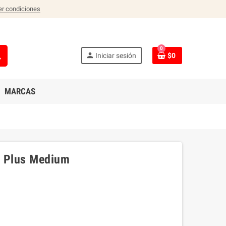
er condiciones
0
ch
person
Iniciar sesión
$0
MARCAS
h Plus Medium