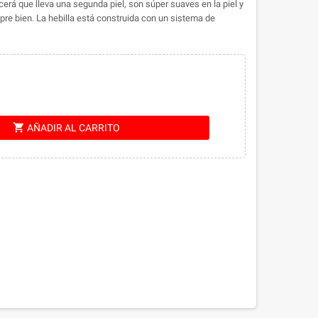
erá que lleva una segunda piel, son súper suaves en la piel y
mpre bien. La hebilla está construida con un sistema de
shopping_cart
AÑADIR AL CARRITO