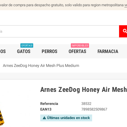
 valor de compra para despacho gratuito, solo valido para region metropolitana
v
sear
OFERTAS!
IMPERDIBLES!
IOS
GATOS
PERROS
OFERTAS
FARMACIA
right
Arnes ZeeDog Honey Air Mesh Plus Medium
Arnes ZeeDog Honey Air Mes
Referencia
38532
EAN13
7898582509867
Últimas unidades en stock
warning