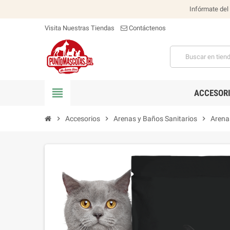
Infórmate del
Visita Nuestras Tiendas
Contáctenos
view_headline
ACCESOR
chevron_right
Accesorios
chevron_right
Arenas y Baños Sanitarios
chevron_right
Arena