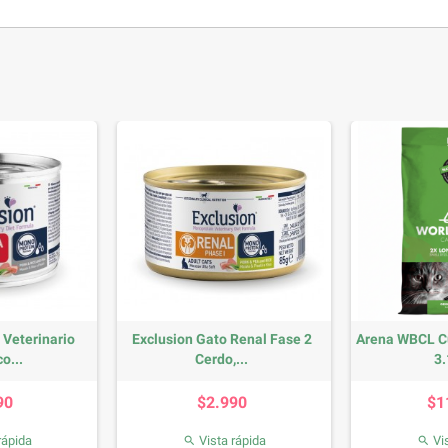
Oven Baked Perros Lata
Pack 12 Royal Canin Felino
Humeda Pavo...
Pouch...
Precio
Precio
$4.990
$18.990
Vista rápida
Vista rápida

