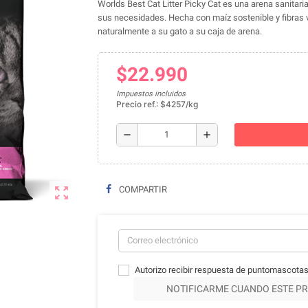
Worlds Best Cat Litter Picky Cat es una arena sanitari
sus necesidades. Hecha con maíz sostenible y fibras v
naturalmente a su gato a su caja de arena.
$22.990
Impuestos incluidos
Precio ref.: $4257/kg
remove
add
zoom_out_map
COMPARTIR
Autorizo recibir respuesta de puntomascotas
NOTIFICARME CUANDO ESTE PR