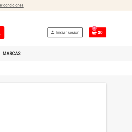
er condiciones
0
ch
person
Iniciar sesión
$0
MARCAS