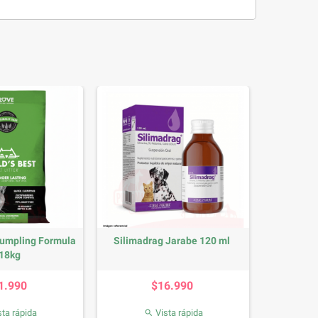
Exclusion Perro Veterinario
Exclusion Gato Renal Fase 2
Hepatico...
Cerdo,...
Precio
Precio
$4.190
$2.990
Vista rápida
Vista rápida

