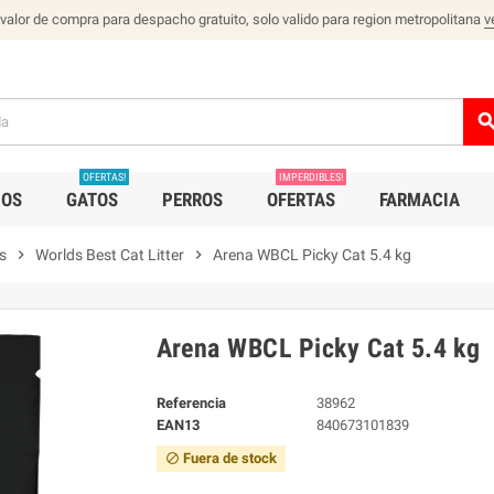
 valor de compra para despacho gratuito, solo valido para region metropolitana
v
sear
OFERTAS!
IMPERDIBLES!
IOS
GATOS
PERROS
OFERTAS
FARMACIA
s
chevron_right
Worlds Best Cat Litter
chevron_right
Arena WBCL Picky Cat 5.4 kg
Arena WBCL Picky Cat 5.4 kg
Referencia
38962
EAN13
840673101839
Fuera de stock
block