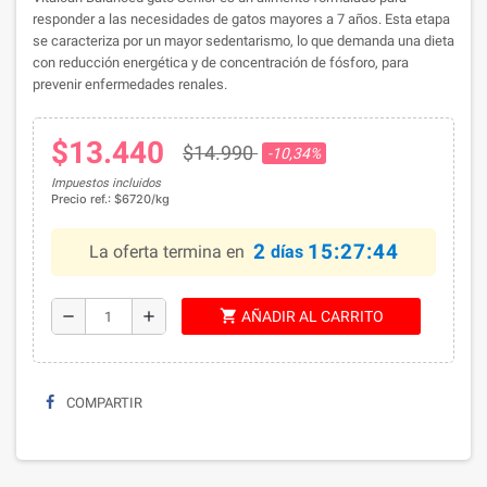
responder a las necesidades de gatos mayores a 7 años. Esta etapa
se caracteriza por un mayor sedentarismo, lo que demanda una dieta
con reducción energética y de concentración de fósforo, para
prevenir enfermedades renales.
$13.440
$14.990
-10,34%
Impuestos incluidos
Precio ref.: $6720/kg
2
15:27:43
La oferta termina en
días
shopping_cart
remove
add
AÑADIR AL CARRITO
COMPARTIR