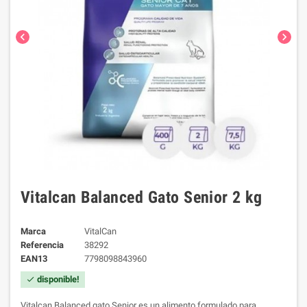
chevron_left
chevron_right
Vitalcan Balanced Gato Senior 2 kg
Marca
VitalCan
Referencia
38292
EAN13
7798098843960
disponible!
check
Vitalcan Balanced gato Senior es un alimento formulado para