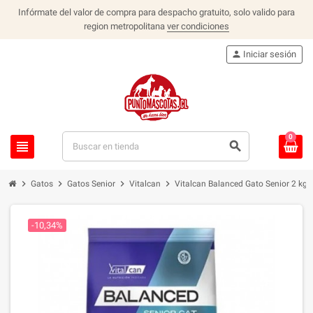
Infórmate del valor de compra para despacho gratuito, solo valido para
region metropolitana
ver condiciones
person
Iniciar sesión
0
view_headline
search
chevron_right
chevron_right
chevron_right
chevron_right
Gatos
Gatos Senior
Vitalcan
Vitalcan Balanced Gato Senior 2 kg
-10,34%