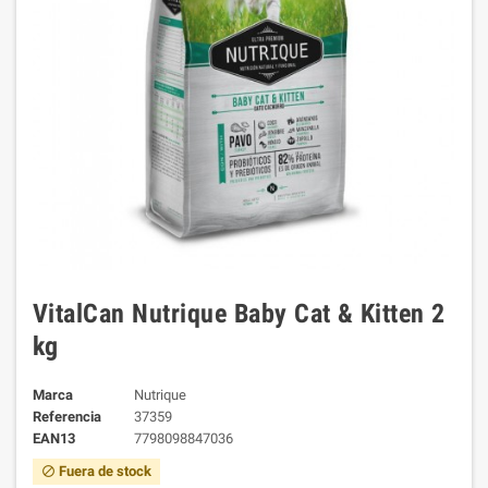
VitalCan Nutrique Baby Cat & Kitten 2
kg
Marca
Nutrique
Referencia
37359
EAN13
7798098847036
Fuera de stock
block