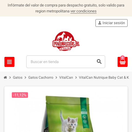
Infórmate del valor de compra para despacho gratuito, solo valido para
region metropolitana
ver condiciones
person
Iniciar sesión
0
view_headline
search
chevron_right
chevron_right
chevron_right
chevron_right
Gatos
Gatos Cachorro
VitalCan
VitalCan Nutrique Baby Cat & Kit
-11,12%