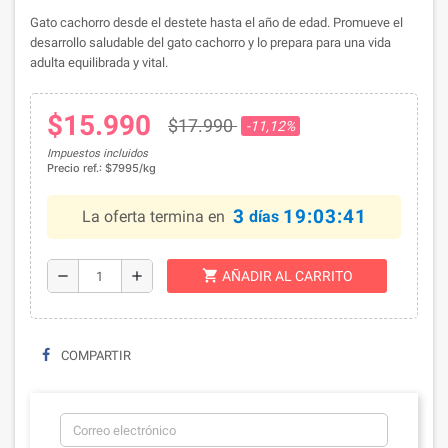
Gato cachorro desde el destete hasta el año de edad. Promueve el
desarrollo saludable del gato cachorro y lo prepara para una vida
adulta equilibrada y vital.
$15.990
$17.990
-11,12%
Impuestos incluidos
Precio ref.: $7995/kg
3
19:03:41
La oferta termina en
días
shopping_cart
remove
add
AÑADIR AL CARRITO
COMPARTIR