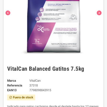
chevron_left
chevron_right
VitalCan Balanced Gatitos 7.5kg
Marca
VitalCan
Referencia
37318
EAN13
7798098843915
Fuera de stock
block
Indicado para gatos cachorros desde el destete hasta los 12 meses.