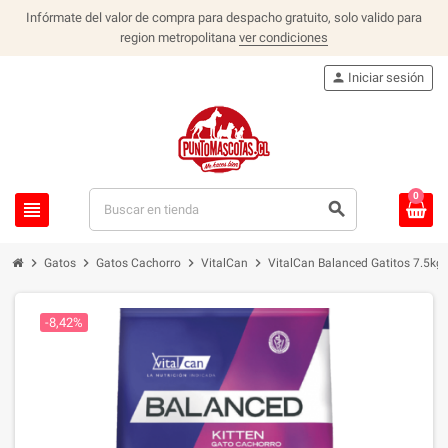
Infórmate del valor de compra para despacho gratuito, solo valido para
region metropolitana
ver condiciones
person
Iniciar sesión
0
view_headline
search
chevron_right
chevron_right
chevron_right
chevron_right
Gatos
Gatos Cachorro
VitalCan
VitalCan Balanced Gatitos 7.5kg
-8,42%