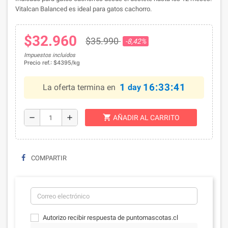
Vitalcan Balanced es ideal para gatos cachorro.
$32.960
$35.990
-8,42%
Impuestos incluidos
Precio ref.: $4395/kg
1
16:33:41
La oferta termina en
day
shopping_cart
remove
add
AÑADIR AL CARRITO
COMPARTIR
Autorizo recibir respuesta de puntomascotas.cl