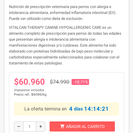
Nutrición de prescripción veterinaria para perros con alergia e
intolerancia alimentaria, enfermedad inflamatoria intestinal (EII).
Puede ser utilizado como dieta de exclusión.
VITALCAN THERAPY CANINE HYPOALLERGENIC CARE es un
alimento completo de prescripción para perros de todas las edades
que presentan alergia e intolerancia alimentaria con
manifestaciones digestivas y/o cutáneas. Este alimento ha sido
elaborado con proteínas hidrolizadas de bajo peso molecular y
carbohidratos especialmente seleccionados para colaborar con el
tratamiento de estas patologías.
$60.960
$74.990
-18,71%
Impuestos incluidos
Precio ref.: $6096/kg
4
14:14:21
La oferta termina en
días
shopping_cart
remove
add
AÑADIR AL CARRITO