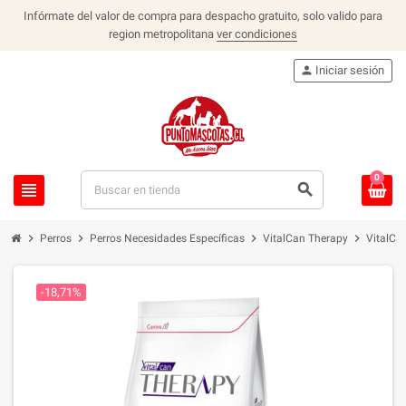
Infórmate del valor de compra para despacho gratuito, solo valido para
region metropolitana
ver condiciones
person
Iniciar sesión
0
view_headline
search
chevron_right
chevron_right
chevron_right
chevron_right
Perros
Perros Necesidades Específicas
VitalCan Therapy
VitalCa
-18,71%