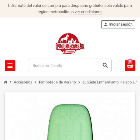
Infórmate del valor de compra para despacho gratuito, solo valido para
region metropolitana
ver condiciones
person
Iniciar sesión
0
view_headline
search
chevron_right
chevron_right
chevron_right
Accesorios
Temporada de Verano
Juguete Enfriamiento Helado Lim