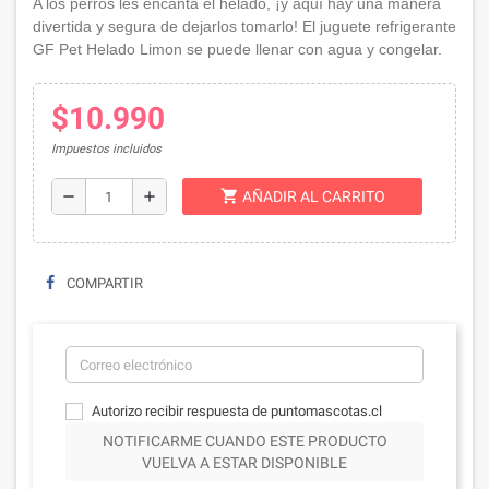
A los perros les encanta el helado, ¡y aquí hay una manera
divertida y segura de dejarlos tomarlo! El juguete refrigerante
GF Pet Helado Limon se puede llenar con agua y congelar.
$10.990
Impuestos incluidos
shopping_cart
remove
add
AÑADIR AL CARRITO
COMPARTIR
Autorizo recibir respuesta de puntomascotas.cl
NOTIFICARME CUANDO ESTE PRODUCTO
VUELVA A ESTAR DISPONIBLE