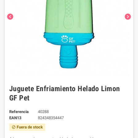
chevron_left
chevron_right
Juguete Enfriamiento Helado Limon
GF Pet
Referencia
40288
EAN13
824348354447
Fuera de stock
block