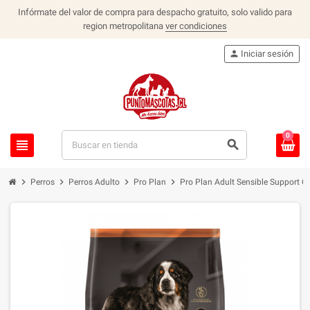
Infórmate del valor de compra para despacho gratuito, solo valido para
region metropolitana
ver condiciones
person
Iniciar sesión
0
view_headline
search
chevron_right
chevron_right
chevron_right
chevron_right
Perros
Perros Adulto
Pro Plan
Pro Plan Adult Sensible Support C