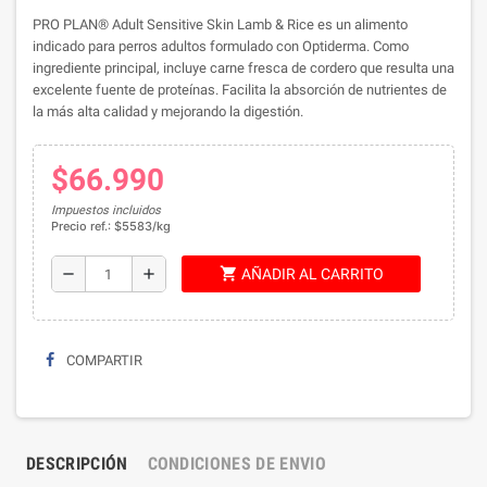
PRO PLAN® Adult Sensitive Skin Lamb & Rice es un alimento
indicado para perros adultos formulado con Optiderma.
C
omo
ingrediente principal, i
ncluye carne fresca de cordero que resulta una
excelente fuente de proteínas. Facilita la absorción de nutrientes de
la más alta calidad y mejorando la digestión.
$66.990
Impuestos incluidos
Precio ref.: $5583/kg
shopping_cart
remove
add
AÑADIR AL CARRITO
COMPARTIR
DESCRIPCIÓN
CONDICIONES DE ENVIO