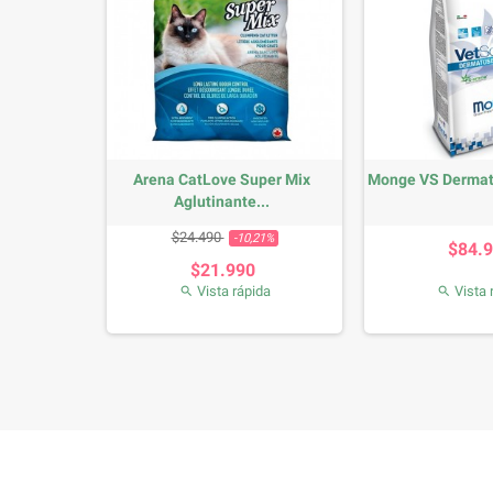
7+ 7.5 kg
Arena CatLove Super Mix
Monge VS Dermat
Aglutinante...
io
Precio base
Precio
P
$24.490
-10,21%
0
$84.
$21.990
da
Vista rápida
Vista 

