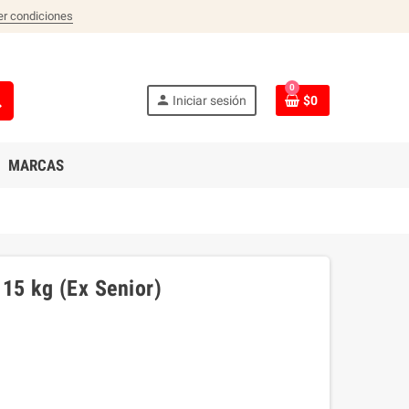
er condiciones
0
ch
person
Iniciar sesión
$0
MARCAS
 15 kg (Ex Senior)