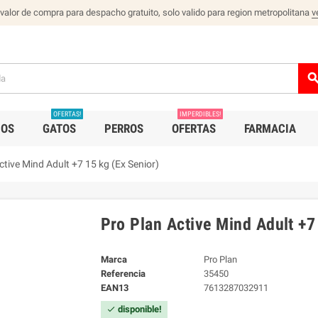
 valor de compra para despacho gratuito, solo valido para region metropolitana
v
sear
OFERTAS!
IMPERDIBLES!
IOS
GATOS
PERROS
OFERTAS
FARMACIA
ctive Mind Adult +7 15 kg (Ex Senior)
Pro Plan Active Mind Adult +7
Marca
Pro Plan
Referencia
35450
EAN13
7613287032911
disponible!
check