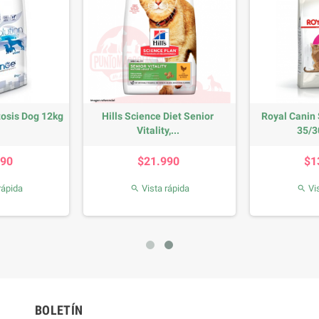
osis Dog 12kg
Hills Science Diet Senior
Royal Canin 
Vitality,...
35/3
recio
Precio
990
$21.990
$1
rápida
Vista rápida
Vis


BOLETÍN