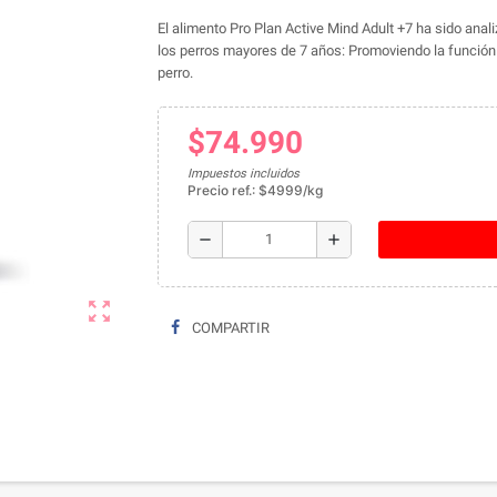
El alimento Pro Plan Active Mind Adult +7 ha sido ana
los perros mayores de 7 años: Promoviendo la función 
perro.
$74.990
Impuestos incluidos
Precio ref.: $4999/kg
remove
add
zoom_out_map
COMPARTIR