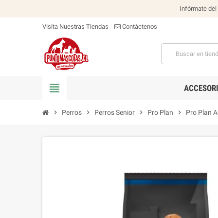
Infórmate del
Visita Nuestras Tiendas
Contáctenos
view_headline
ACCESOR
chevron_right
Perros
chevron_right
Perros Senior
chevron_right
Pro Plan
chevron_right
Pro Plan A