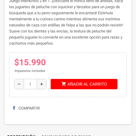
Juego interactivo 2 en 1: ¡Descubre el tronco lleno de ardillas, saca
los juguetes de peluche con squicker y lánzalos para un juego de
búsqueda que a tu perro seguramente le encantará! Estimula
mentalmente a tu curioso canino mientras alimenta sus instintos
naturales de caza con ardillas de felpa a las que no podrán resistir!
Suave con los dientes y las encías, la textura de peluche del
pequeño juguete lo convierte en una excelente opción para razas y
cachorros más pequeños.
$15.990
Impuestos incluidos
shopping_cart
remove
add
AÑADIR AL CARRITO
COMPARTIR