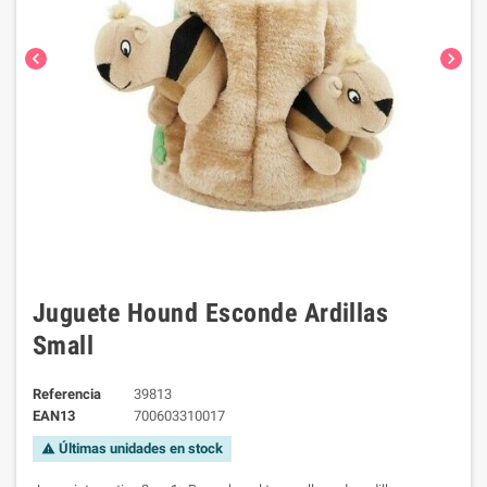
chevron_left
chevron_right
Juguete Hound Esconde Ardillas
Small
Referencia
39813
EAN13
700603310017
Últimas unidades en stock
warning