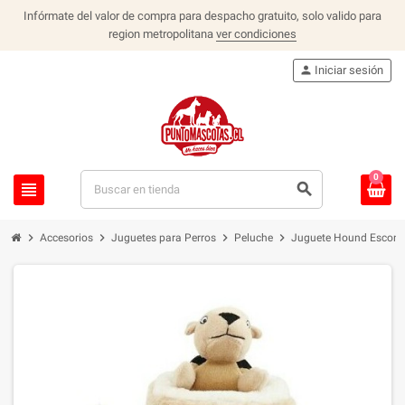
Infórmate del valor de compra para despacho gratuito, solo valido para
region metropolitana
ver condiciones
person
Iniciar sesión
0
view_headline
search
chevron_right
chevron_right
chevron_right
chevron_right
Accesorios
Juguetes para Perros
Peluche
Juguete Hound Esconde