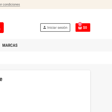
er condiciones
0
ch
person
Iniciar sesión
$0
MARCAS
e