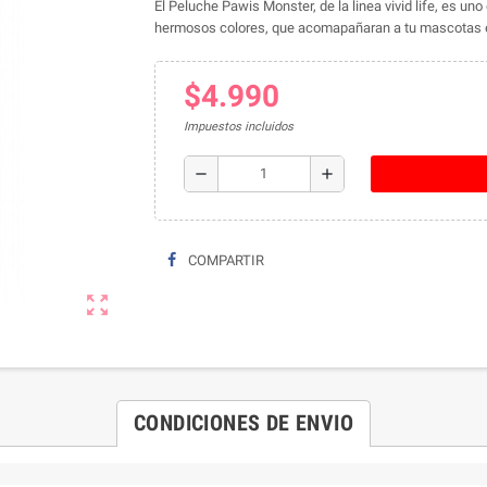
El Peluche Pawis Monster, de la linea vivid life, es un
hermosos colores, que acomapañaran a tu mascotas e
$4.990
Impuestos incluidos
remove
add
COMPARTIR
zoom_out_map
CONDICIONES DE ENVIO