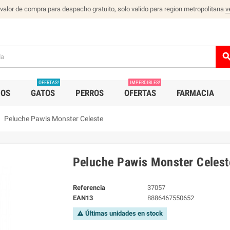
 valor de compra para despacho gratuito, solo valido para region metropolitana
v
sear
OFERTAS!
IMPERDIBLES!
IOS
GATOS
PERROS
OFERTAS
FARMACIA
ght
Peluche Pawis Monster Celeste
Peluche Pawis Monster Celest
Referencia
37057
EAN13
8886467550652
Últimas unidades en stock
warning