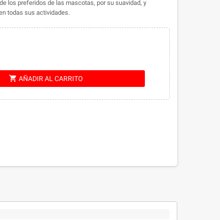
o de los preferidos de las mascotas, por su suavidad, y
n todas sus actividades.
shopping_cart
AÑADIR AL CARRITO