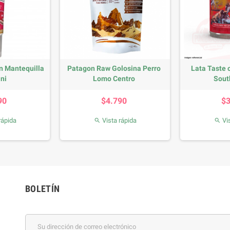
n Mantequilla
Patagon Raw Golosina Perro
Lata Taste 
ni
Lomo Centro
Sout
recio
Precio
90
$4.790
$
rápida
Vista rápida
Vis


BOLETÍN