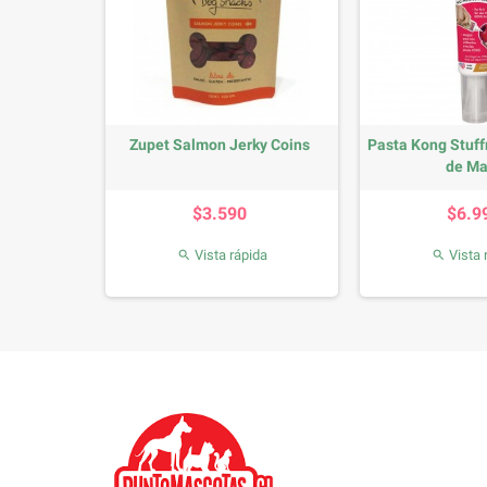
Zupet Salmon Jerky Coins
Pasta Kong Stuff
de Ma
Precio
P
$3.590
$6.9
Vista rápida
Vista 

