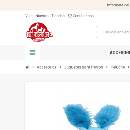
Infórmate del
Visita Nuestras Tiendas
Contáctenos
view_headline
ACCESOR
chevron_right
Accesorios
chevron_right
Juguetes para Perros
chevron_right
Peluche
chevron_ri