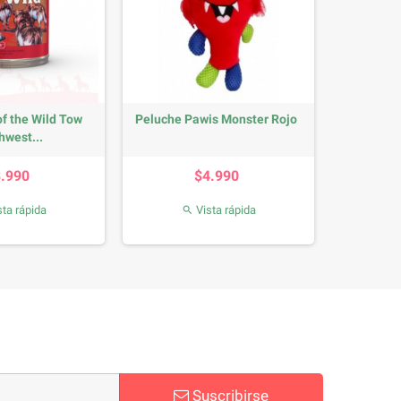
of the Wild Tow
Peluche Pawis Monster Rojo
hwest...
Precio
Precio
3.990
$4.990
ta rápida
Vista rápida

Suscribirse