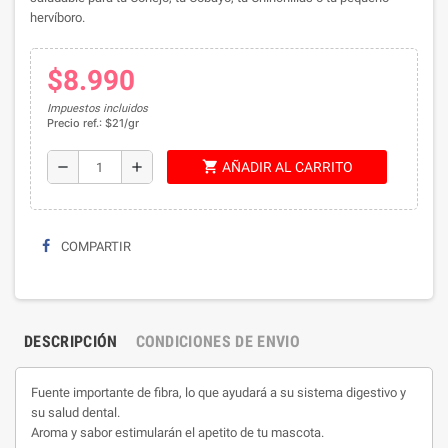
hervíboro.
$8.990
Impuestos incluidos
Precio ref.: $21/gr
shopping_cart
remove
add
AÑADIR AL CARRITO
COMPARTIR
DESCRIPCIÓN
CONDICIONES DE ENVIO
Fuente importante de fibra, lo que ayudará a su sistema digestivo y
su salud dental.
Aroma y sabor estimularán el apetito de tu mascota.