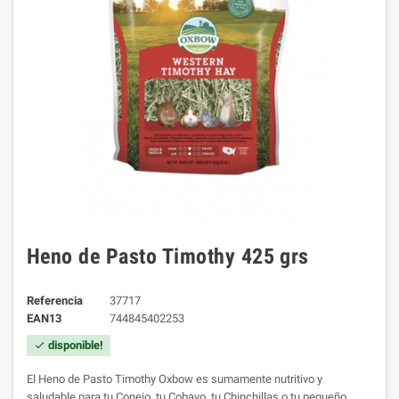
Heno de Pasto Timothy 425 grs
Referencia
37717
EAN13
744845402253
disponible!
check
El Heno de Pasto Timothy Oxbow es sumamente nutritivo y
saludable para tu Conejo, tu Cobayo, tu Chinchillas o tu pequeño