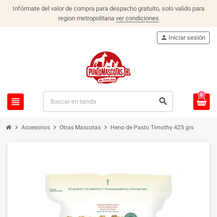
Infórmate del valor de compra para despacho gratuito, solo valido para
region metropolitana
ver condiciones
person
Iniciar sesión
0
view_headline
search
chevron_right
chevron_right
chevron_right
Accesorios
Otras Mascotas
Heno de Pasto Timothy 425 grs