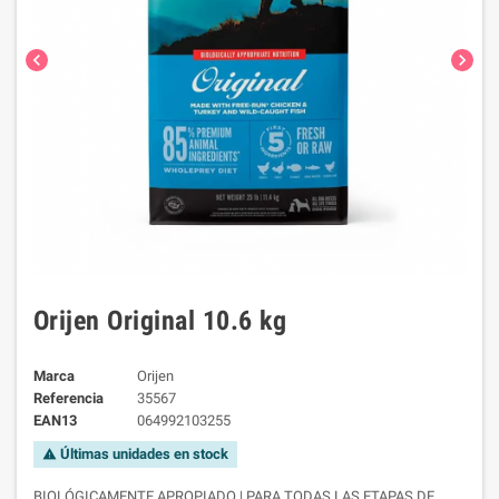
chevron_left
chevron_right
Orijen Original 10.6 kg
Marca
Orijen
Referencia
35567
EAN13
064992103255
Últimas unidades en stock
warning
BIOLÓGICAMENTE APROPIADO | PARA TODAS LAS ETAPAS DE