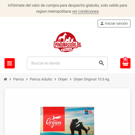
Infórmate del valor de compra para despacho gratuito, solo valido para
region metropolitana
ver condiciones
person
Iniciar sesión
0
view_headline
search
chevron_right
chevron_right
chevron_right
chevron_right
Perros
Perros Adulto
Orijen
Orijen Original 10.6 kg