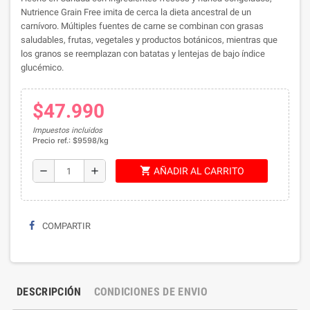
Nutrience Grain Free imita de cerca la dieta ancestral de un
carnívoro.
Múltiples fuentes de carne se combinan con grasas
saludables, frutas, vegetales y productos botánicos, mientras que
los granos se reemplazan con batatas y lentejas de bajo índice
glucémico.
$47.990
Impuestos incluidos
Precio ref.: $9598/kg
shopping_cart
remove
add
AÑADIR AL CARRITO
COMPARTIR
DESCRIPCIÓN
CONDICIONES DE ENVIO