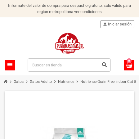
Infórmate del valor de compra para despacho gratuito, solo valido para
region metropolitana
ver condiciones
person
Iniciar sesión
0
view_headline
search
chevron_right
chevron_right
chevron_right
chevron_right
Gatos
Gatos Adulto
Nutrience
Nutrience Grain Free Indoor Cat 5 