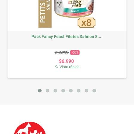
ack Fancy Feast Filetes Salmon 8...
Arena 
Precio base
Precio
$13.980
-50%
$6.990
Vista rápida
