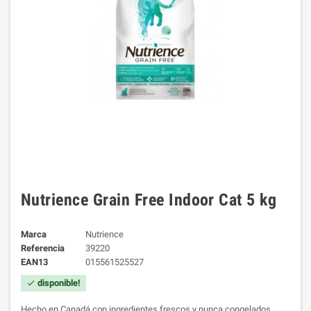
Nutrience Grain Free Indoor Cat 5 kg
Marca
Nutrience
Referencia
39220
EAN13
015561525527
disponible!
check
Hecho en Canadá con ingredientes frescos y nunca congelados,