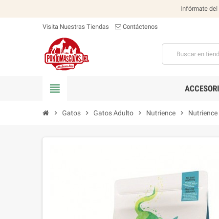
Infórmate del
Visita Nuestras Tiendas
Contáctenos
view_headline
ACCESOR
chevron_right
Gatos
chevron_right
Gatos Adulto
chevron_right
Nutrience
chevron_right
Nutrience