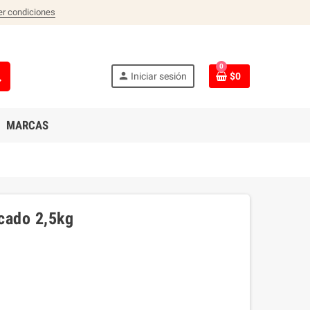
er condiciones
0
ch
person
Iniciar sesión
$0
MARCAS
scado 2,5kg