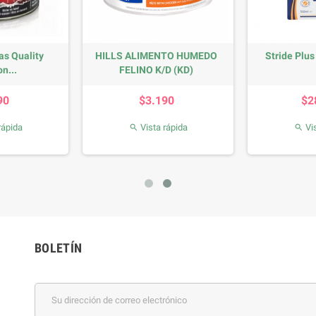
as Quality
HILLS ALIMENTO HUMEDO
Stride Plus
n...
FELINO K/D (KD)
recio
Precio
90
$3.190
$2
rápida
Vista rápida
Vis


BOLETÍN