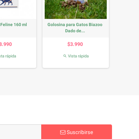
 Feline 160 ml
Golosina para Gatos Biazoo
Dado de...
Precio
Precio
8.990
$3.990
ta rápida
Vista rápida

Suscribirse