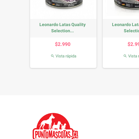
r 12kg
Leonardo Latas Quality
Leonardo Lat
Selection...
Selectio
io
Precio
P
0
$2.990
$2.9
da
Vista rápida
Vista 

