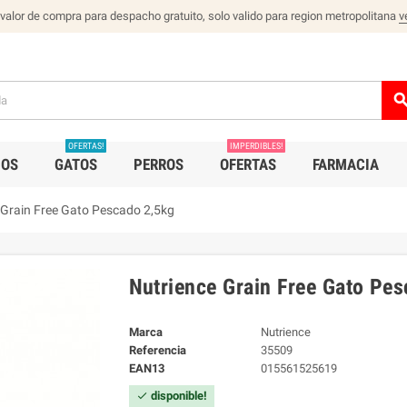
 valor de compra para despacho gratuito, solo valido para region metropolitana
v
sear
OFERTAS!
IMPERDIBLES!
IOS
GATOS
PERROS
OFERTAS
FARMACIA
 Grain Free Gato Pescado 2,5kg
Nutrience Grain Free Gato Pe
Marca
Nutrience
Referencia
35509
EAN13
015561525619
disponible!
check