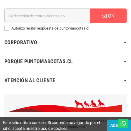
OK
Autorizo recibir respuesta de puntomascotas.cl
CORPORATIVO
PORQUE PUNTOMASCOTAS.CL
ATENCIÓN AL CLIENTE
2024 - Todos Los Derechos Reservados - Puntomascotas.cl V2.0
Este sitio utiliza cookies. Si continúa navegando por el
ACEPTAR
-
Hosting
by tecnoinver.cl
sitio, acepta nuestro uso de cookies.