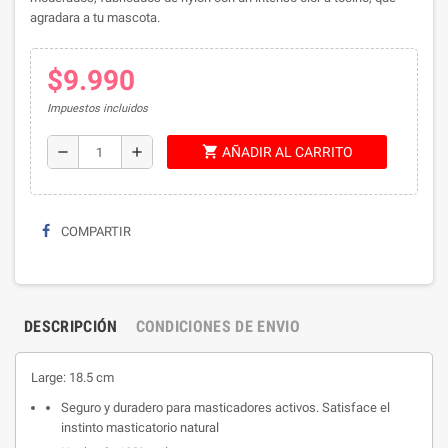
agradara a tu mascota.
$9.990
Impuestos incluidos
shopping_cart
remove
add
AÑADIR AL CARRITO
COMPARTIR
DESCRIPCIÓN
CONDICIONES DE ENVIO
Large: 18.5 cm
Seguro y duradero para masticadores activos.
Satisface el
instinto masticatorio natural