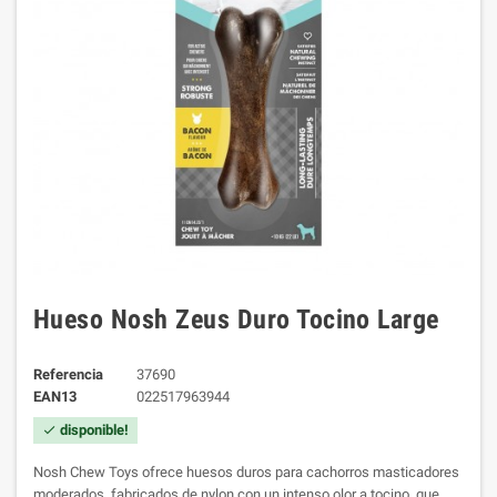
Hueso Nosh Zeus Duro Tocino Large
Referencia
37690
EAN13
022517963944
disponible!
check
Nosh Chew Toys ofrece huesos duros para cachorros masticadores
moderados, fabricados
de nylon con un intenso olor a tocino, que