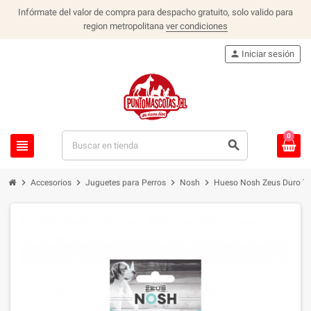
Infórmate del valor de compra para despacho gratuito, solo valido para
region metropolitana
ver condiciones
person
Iniciar sesión
0
view_headline
search
chevron_right
chevron_right
chevron_right
chevron_right
Accesorios
Juguetes para Perros
Nosh
Hueso Nosh Zeus Duro To