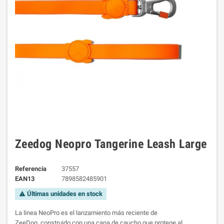
Zeedog Neopro Tangerine Leash Large
Referencia
37557
EAN13
7898582485901
Últimas unidades en stock
warning
La linea NeoPro es el lanzamiento más reciente de
ZeeDog,
construido con una capa de caucho que protege al