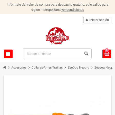
Infórmate del valor de compra para despacho gratuito, solo valido para
region metropolitana
ver condiciones
person
Iniciar sesión
0
view_headline
search
chevron_right
chevron_right
chevron_right
chevron_right
Accesorios
Collares-Arnes-Traillas
ZeeDog Neopro
Zeedog Neopro