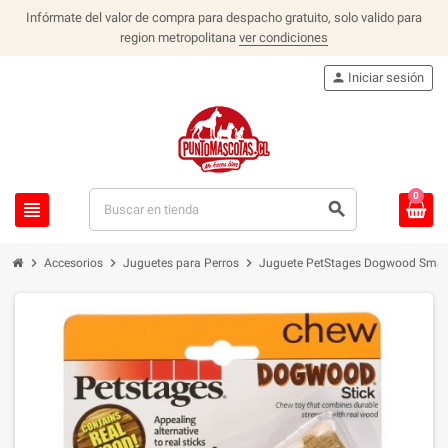
Infórmate del valor de compra para despacho gratuito, solo valido para
region metropolitana
ver condiciones
person
Iniciar sesión
0
view_headline
search
chevron_right
chevron_right
chevron_right
Accesorios
Juguetes para Perros
Juguete PetStages Dogwood Smal