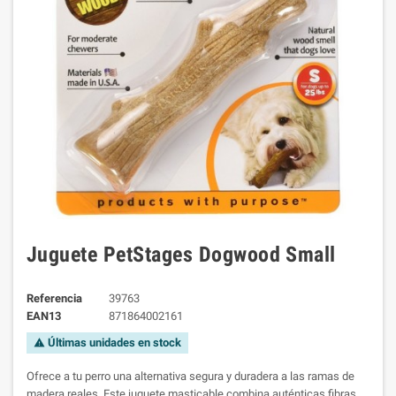
Juguete PetStages Dogwood Small
Referencia
39763
EAN13
871864002161
Últimas unidades en stock
warning
Ofrece a tu perro una alternativa segura y duradera a las ramas de
madera reales. Este juguete masticable combina auténticas fibras