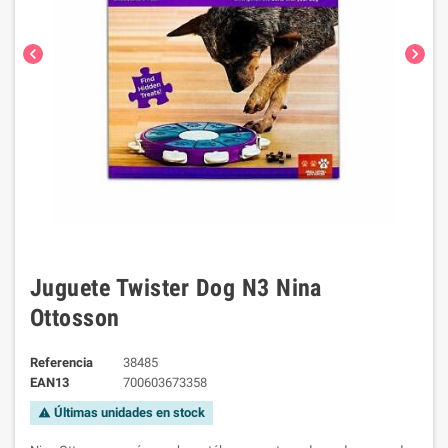
chevron_left
chevron_right
Juguete Twister Dog N3 Nina
Ottosson
Referencia
38485
EAN13
700603673358
Últimas unidades en stock
warning