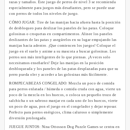
razas y tamaños.
Este juego de perros de nivel 3 se recomienda
especialmente para juegos más desafiantes, pero se puede usar
con perros de todos los niveles de juego.
CÓMO JUGAR: Tire de las manijas hacia afuera hasta la posición
de desbloqueo para deslizar los paneles de las patas.
Coloque
golosinas o croquetas en compartimentos.
Alinee los paneles
deslizantes de las patas y asegúrelos en su lugar empujando las
manijas hacia adentro. ¡Que comiencen los juegos!
Coloque el
juego en el suelo y anime a su mascota a buscar golosinas.
Los
perros son más inteligentes de lo que piensas.
¡A veces solo
necesitamos enseñarles!
Deje las manijas en la posición
desbloqueada y los paneles de las patas desplazadas para que su
perro pueda oler y acceder a las golosinas más fácilmente.
ROMPECABEZAS CONGELADO: Mezcla un poco de comida
para perros enlatada / húmeda o comida cruda con agua, vierte un
poco de la mezcla en los huecos, o coloca un pequeño trozo de
salchicha o un sabroso manjar en cada uno de los huecos, vierte
un poco de agua, pon el juego en el congelador y dejar reposar.
Perfecto para perros enérgicos, clima caluroso o simplemente
diversión prolongada.
JUEGUE JUNTOS: Nina Ottosson Dog Puzzle Games se centra en