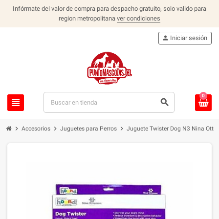
Infórmate del valor de compra para despacho gratuito, solo valido para
region metropolitana
ver condiciones
person
Iniciar sesión
0
view_headline
search
chevron_right
chevron_right
chevron_right
Accesorios
Juguetes para Perros
Juguete Twister Dog N3 Nina Otto