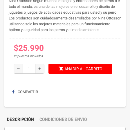
Nina Ottosson según muchos etólogos y entrenadores de perros d e
todo el mundo, es una de las mejores en el desarrollo y diseño de
juguetes o juegos de actividades educativas para usted y su perro
Los productos son cuidadosamente desarrollados por Nina Ottosson
utilizando solo los mejores materiales para un funcionamiento
óptimo y seguridad para los perros y el medio ambiente
$25.990
Impuestos incluidos
shopping_cart
remove
add
AÑADIR AL CARRITO
COMPARTIR
DESCRIPCIÓN
CONDICIONES DE ENVIO