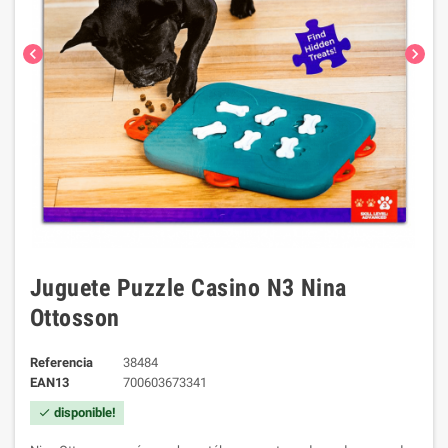
chevron_left
chevron_right
Juguete Puzzle Casino N3 Nina
Ottosson
Referencia
38484
EAN13
700603673341
disponible!
check