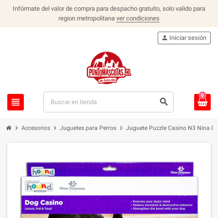
Infórmate del valor de compra para despacho gratuito, solo valido para
region metropolitana
ver condiciones
person
Iniciar sesión
0
view_headline
search
chevron_right
chevron_right
chevron_right
Accesorios
Juguetes para Perros
Juguete Puzzle Casino N3 Nina Ot