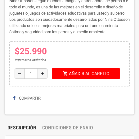
Nina Ottosson según muchos etólogos y entrenadores de perros d e
todo el mundo, es una de las mejores en el desarrollo y diseño de
juguetes o juegos de actividades educativas para usted y su perro
Los productos son cuidadosamente desarrollados por Nina Ottosson
utilizando solo los mejores materiales para un funcionamiento
óptimo y seguridad para los perros y el medio ambiente
$25.990
Impuestos incluidos
shopping_cart
remove
add
AÑADIR AL CARRITO
COMPARTIR
DESCRIPCIÓN
CONDICIONES DE ENVIO