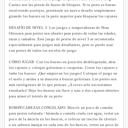
Casino son las piezas de hueso de bloqueo.
Si tu perro es bueno
resolviendo acertijos, preséntale un nuevo desafío simplemente
girando los huesos en la parte superior para bloquear los cajones.
DESAFÍO DE NIVEL 3: Los juegos y rompecabezas de Nina
Ottosson para perros son ideales para perros de todas las edades,
razas y tamaños.
Este juego de perros de nivel 3 se recomienda
especialmente para juegos más desafiantes, pero se puede usar
con perros de todos los niveles de juego.
CÓMO JUGAR: Con los huesos en posición desbloqueada, abra
los cajones y coloque golosinas o croquetas.
Cierre los cajones y
trabe los huesos.
¡Que empiecen los juegos!
Coloque el juego en
el suelo y anime a su mascota a buscar golosinas.
Los perros son
más inteligentes de lo que piensas.
¡A veces solo necesitamos
enseñarles!
Deje los huesos sin llave y uno o dos cajones abiertos
para atraer el interés de su perro.
ROMPECABEZAS CONGELADO: Mezcle un poco de comida
para perros enlatada / húmeda o comida cruda con agua,
verter un
poco de la mezcla en los huecos, o colocar un trocito de chorizo ​​
o un sabroso manjar en cada uno de los huecos, verter un poco de