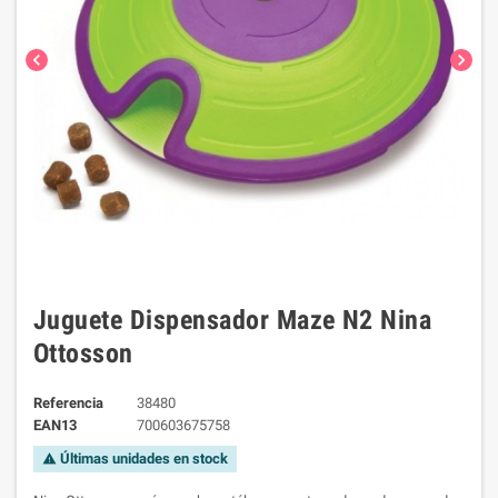
chevron_left
chevron_right
Juguete Dispensador Maze N2 Nina
Ottosson
Referencia
38480
EAN13
700603675758
Últimas unidades en stock
warning