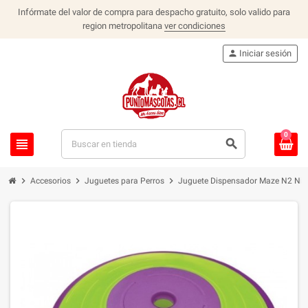
Infórmate del valor de compra para despacho gratuito, solo valido para
region metropolitana
ver condiciones
person
Iniciar sesión
0
view_headline
search
chevron_right
chevron_right
chevron_right
Accesorios
Juguetes para Perros
Juguete Dispensador Maze N2 Nin