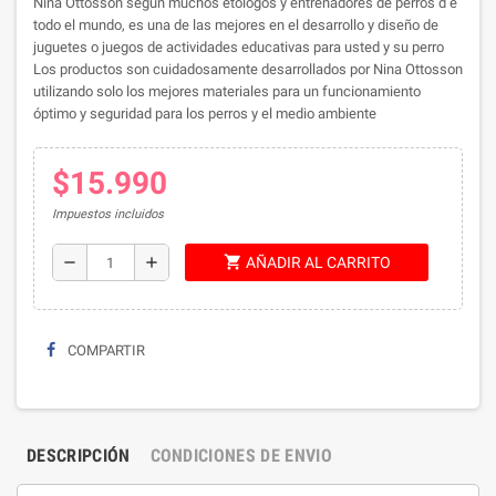
Nina Ottosson según muchos etólogos y entrenadores de perros d e
todo el mundo, es una de las mejores en el desarrollo y diseño de
juguetes o juegos de actividades educativas para usted y su perro
Los productos son cuidadosamente desarrollados por Nina Ottosson
utilizando solo los mejores materiales para un funcionamiento
óptimo y seguridad para los perros y el medio ambiente
$15.990
Impuestos incluidos
shopping_cart
remove
add
AÑADIR AL CARRITO
COMPARTIR
DESCRIPCIÓN
CONDICIONES DE ENVIO