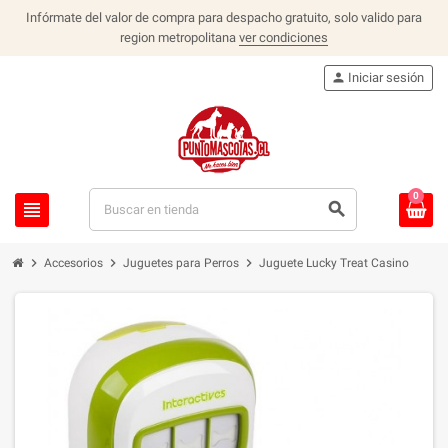
Infórmate del valor de compra para despacho gratuito, solo valido para
region metropolitana
ver condiciones
person
Iniciar sesión
0
view_headline
search
chevron_right
chevron_right
chevron_right
Accesorios
Juguetes para Perros
Juguete Lucky Treat Casino