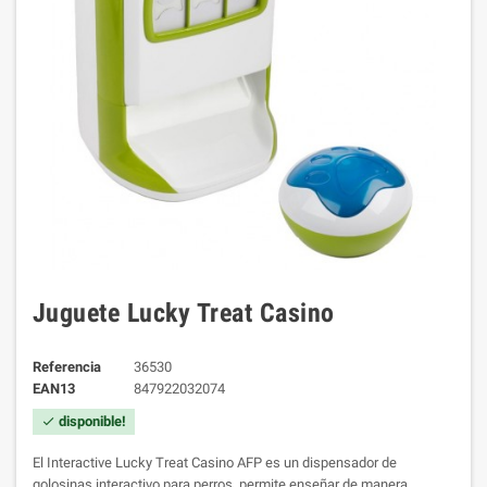
Juguete Lucky Treat Casino
Referencia
36530
EAN13
847922032074
disponible!
check
El Interactive Lucky Treat Casino AFP
es un dispensador de
golosinas interactivo para perros, permite enseñar de manera