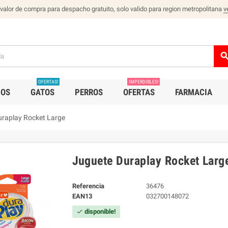
 valor de compra para despacho gratuito, solo valido para region metropolitana
v
sear
OFERTAS!
IMPERDIBLES!
IOS
GATOS
PERROS
OFERTAS
FARMACIA
uraplay Rocket Large
Juguete Duraplay Rocket Larg
Referencia
36476
EAN13
032700148072
disponible!
check