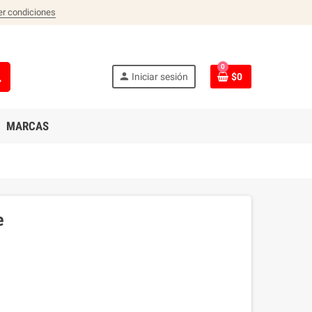
er condiciones
0
ch
person
Iniciar sesión
$0
MARCAS
e