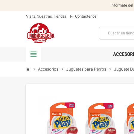
Infórmate del
Visita Nuestras Tiendas
Contáctenos
view_headline
ACCESOR
chevron_right
Accesorios
chevron_right
Juguetes para Perros
chevron_right
Juguete D