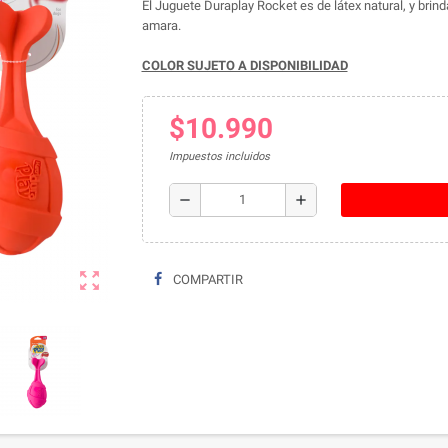
El Juguete Duraplay Rocket es de látex natural, y brin
amara.
COLOR SUJETO A DISPONIBILIDAD
$10.990
Impuestos incluidos
remove
add
zoom_out_map
COMPARTIR