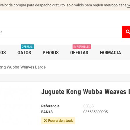
 valor de compra para despacho gratuito, solo valido para region metropolitana
v
sear
OFERTAS!
IMPERDIBLES!
IOS
GATOS
PERROS
OFERTAS
FARMACIA
ong Wubba Weaves Large
Juguete Kong Wubba Weaves 
Referencia
35065
EAN13
035585800905
Fuera de stock
block