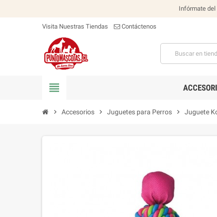
Infórmate del
Visita Nuestras Tiendas
Contáctenos
view_headline
ACCESOR
chevron_right
Accesorios
chevron_right
Juguetes para Perros
chevron_right
Juguete K