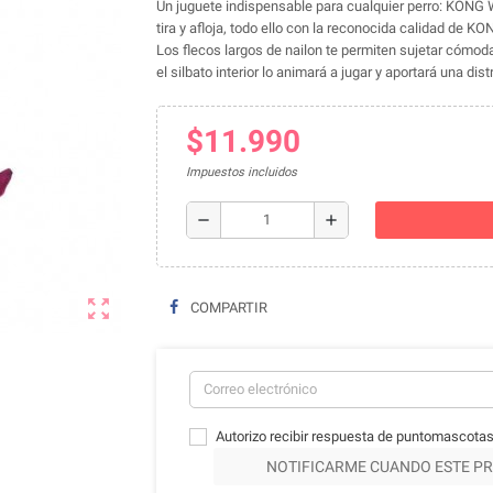
Un juguete indispensable para cualquier perro: KONG W
tira y afloja, todo ello con la reconocida calidad de KO
Los flecos largos de nailon te permiten sujetar cómod
el silbato interior lo animará a jugar y aportará una dis
$11.990
Impuestos incluidos
remove
add
zoom_out_map
COMPARTIR
Autorizo recibir respuesta de puntomascotas
NOTIFICARME CUANDO ESTE PR