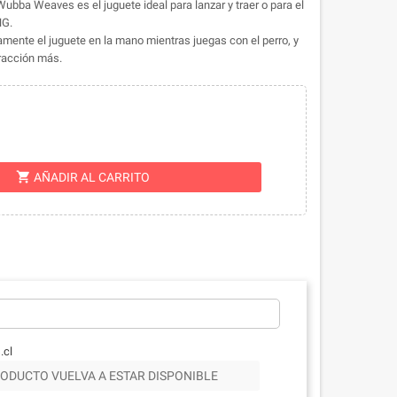
ubba Weaves es el juguete ideal para lanzar y traer o para el
NG.
amente el juguete en la mano mientras juegas con el perro, y
tracción más.
shopping_cart
AÑADIR AL CARRITO
.cl
ODUCTO VUELVA A ESTAR DISPONIBLE