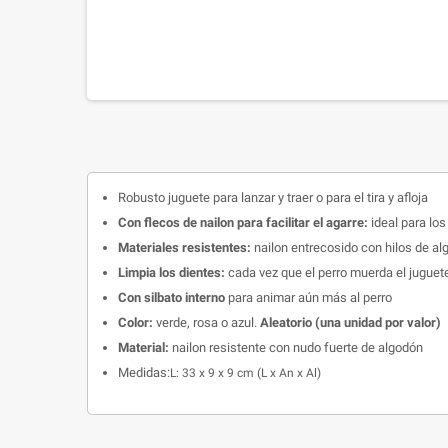
Robusto juguete para lanzar y traer o para el tira y afloja
Con flecos de nailon para facilitar el agarre:
ideal para los
Materiales resistentes:
nailon entrecosido con hilos de al
Limpia los dientes:
cada vez que el perro muerda el juguete
Con silbato interno
para animar aún más al perro
Color:
verde, rosa o azul.
Aleatorio (una unidad por valor)
Material:
nailon resistente con nudo fuerte de algodón
Medidas:
L: 33 x 9 x 9 cm (L x An x Al)