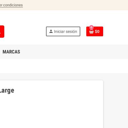
er condiciones
0
ch
person
Iniciar sesión
$0
MARCAS
Large